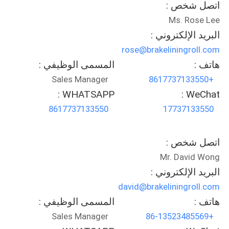
مراقبة
اتصل شخص :
Ms. Rose Lee
الجودة
البريد الإلكتروني :
rose@brakeliningroll.com
اتصل
هاتف :
المسمى الوظيفي :
بنا
Sales Manager
+8617737133550
WHATSAPP :
WeChat :
اطلب
8617737133550
17737133550
اقتباس
اتصل شخص :
خريطة
Mr. David Wong
البريد الإلكتروني :
الموقع
david@brakeliningroll.com
هاتف :
المسمى الوظيفي :
PRIVACY
Sales Manager
+86-13523485569
POLICY