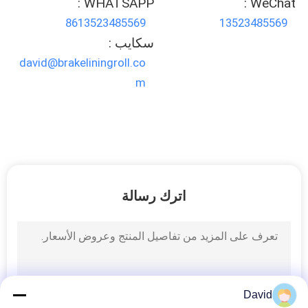
WHATSAPP :
WeChat :
8613523485569
13523485569
سكايب :
david@brakeliningroll.co
m
اترك رسالة
David