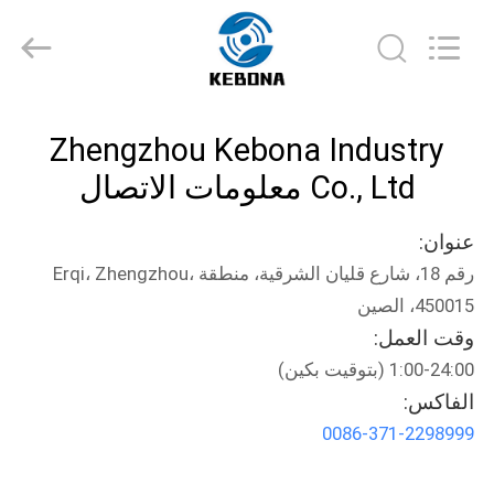
Zhengzhou
Kebona
Industry
Co.,
Ltd.
All
Rights
Reserved.
مسكن
Zhengzhou Kebona Industry
منتجات
Co., Ltd معلومات الاتصال
عنوان:
معلومات
رقم 18، شارع قليان الشرقية، منطقة Erqi، Zhengzhou،
عنا
450015، الصين
وقت العمل:
جولة
1:00-24:00 (بتوقيت بكين)
في
الفاكس:
المعمل
0086-371-2298999