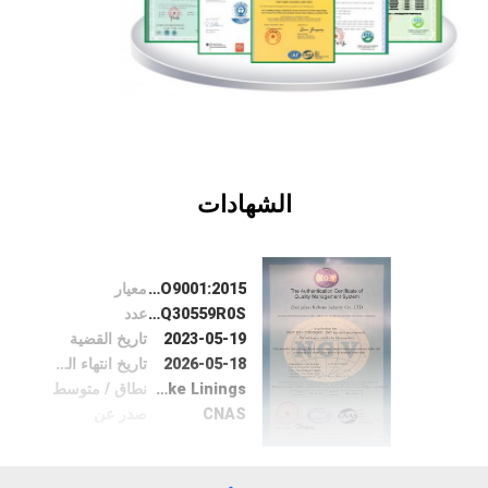
الشهادات
ISO9001:2015
معيار
05320Q30559R0S
عدد
2023-05-19
تاريخ القضية
2026-05-18
تاريخ انتهاء الصلاحية
Non-asbestos Brake Linings
نطاق / متوسط
CNAS
صدر عن