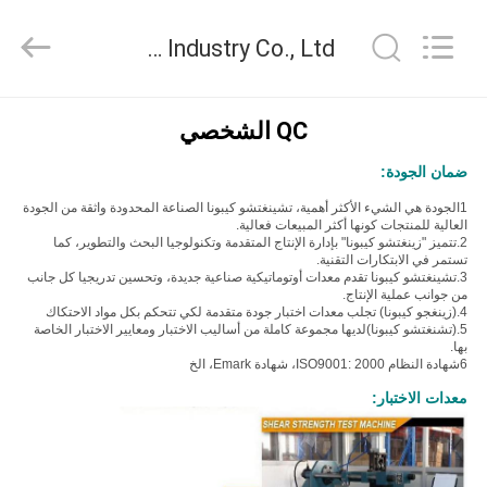
Zhengzhou
Kebona
Industry
Zhengzhou Kebona Industry Co., Ltd ضبط الجودة
Co.,
Ltd.
All
Rights
Reserved.
مسكن
QC الشخصي
ضمان الجودة:
منتجات
1الجودة هي الشيء الأكثر أهمية، تشينغتشو كيبونا الصناعة المحدودة واثقة من الجودة
العالية للمنتجات كونها أكثر المبيعات فعالية.
2.
تتميز "زينغتشو كيبونا" بإدارة الإنتاج المتقدمة وتكنولوجيا البحث والتطوير، كما
معلومات
تستمر في الابتكارات التقنية.
3.
تشينغتشو كيبونا تقدم معدات أوتوماتيكية صناعية جديدة، وتحسين تدريجيا كل جانب
عنا
من جوانب عملية الإنتاج.
4.
(زينغجو كيبونا) تجلب معدات اختبار جودة متقدمة لكي تتحكم بكل مواد الاحتكاك
5.
(تشنغتشو كيبونا)
لديها مجموعة كاملة من أساليب الاختبار ومعايير الاختبار الخاصة
بها.
جولة
6شهادة النظام ISO9001: 2000، شهادة Emark، الخ
في
معدات الاختبار:
المعمل