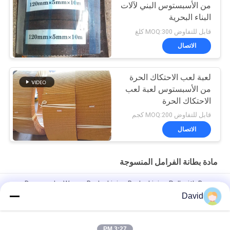
من الأسبستوس البني لآلات
البناء البحرية
قابل للتفاوض MOQ:300 كلغ
الاتصال
لعبة لعب الاحتكاك الحرة
من الأسبستوس لعبة لعب
الاحتكاك الحرة
قابل للتفاوض MOQ:200 كجم
الاتصال
مادة بطانة الفرامل المنسوجة
Drawworks Woven Brake Lining Brake Lining Roll with Brass
Wire Inside for Windlass
David
مادة غطاء الفرامل للسيارات مع النحاس
3:27 PM