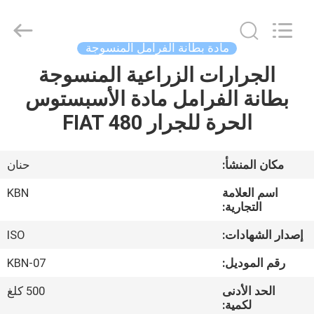
Zhengzhou
Kebona
Industry
Co.,
Ltd.
مادة بطانة الفرامل المنسوجة
All
Rights
Reserved.
الجرارات الزراعية المنسوجة
مسكن
بطانة الفرامل مادة الأسبستوس
منتجات
الحرة للجرار FIAT 480
معلومات
مكان المنشأ:
حنان
عنا
اسم العلامة
KBN
التجارية:
جولة
إصدار الشهادات:
ISO
في
رقم الموديل:
KBN-07
المعمل
الحد الأدنى
500 كلغ
لكمية: