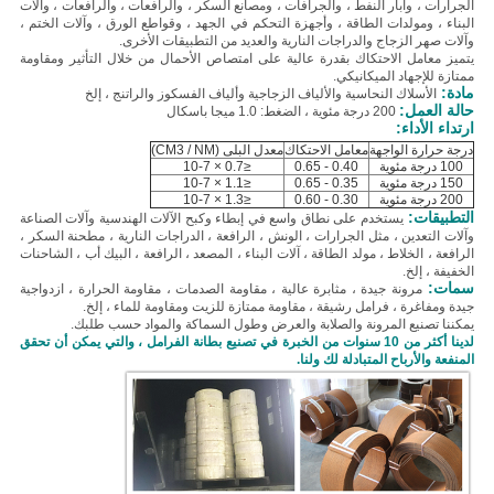
الجرارات ، وآبار النفط ، والجرافات ، ومصانع السكر ، والرافعات ، والرافعات ، وآلات
البناء ، ومولدات الطاقة ، وأجهزة التحكم في الجهد ، وقواطع الورق ، وآلات الختم ،
وآلات صهر الزجاج والدراجات النارية والعديد من التطبيقات الأخرى.
يتميز معامل الاحتكاك بقدرة عالية على امتصاص الأحمال من خلال التأثير ومقاومة
ممتازة للإجهاد الميكانيكي.
مادة:
الأسلاك النحاسية والألياف الزجاجية وألياف الفسكوز والراتنج ، إلخ
حالة العمل:
200 درجة مئوية ، الضغط: 1.0 ميجا باسكال
ارتداء الأداء:
درجة حرارة الواجهة
معامل الاحتكاك
معدل البلى (CM3 / NM)
100 درجة مئوية
0.40 - 0.65
≤0.7 × 10-7
150 درجة مئوية
0.35 - 0.65
≤1.1 × 10-7
200 درجة مئوية
0.30 - 0.60
≤1.3 × 10-7
التطبيقات:
يستخدم على نطاق واسع في إبطاء وكبح الآلات الهندسية وآلات الصناعة
وآلات التعدين ، مثل الجرارات ،
الونش ، الرافعة ، الدراجات النارية ، مطحنة السكر ،
الرافعة ، الخلاط ، مولد الطاقة ، آلات البناء ، المصعد ، الرافعة ، البيك أب ، الشاحنات
الخفيفة ، إلخ.
سمات:
مرونة جيدة ، مثابرة عالية ، مقاومة الصدمات ، مقاومة الحرارة ، ازدواجية
جيدة ومفاغرة ، فرامل رشيقة ، مقاومة ممتازة للزيت ومقاومة للماء ، إلخ.
يمكننا تصنيع المرونة والصلابة والعرض وطول السماكة والمواد حسب طلبك.
لدينا أكثر من 10 سنوات من الخبرة في تصنيع بطانة الفرامل ، والتي يمكن أن تحقق
المنفعة والأرباح المتبادلة لك ولنا.