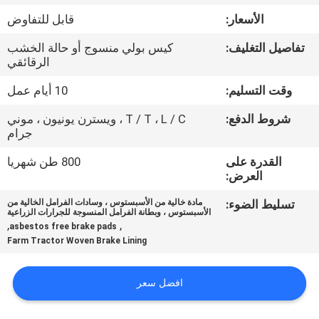
مراقبة
الأسعار:
قابل للتفاوض
الجودة
تفاصيل التغليف:
كيس بولي منسوج أو حالة الخشب
الرقائقي
اتصل
وقت التسليم:
10 أيام عمل
بنا
شروط الدفع:
T / T ، L / C ، ويسترن يونيون ، موني
جرام
اطلب
القدرة على
800 طن شهريا
اقتباس
العرض:
تسليط الضوء:
مادة خالية من الأسبستوس ، وسادات الفرامل الخالية من
الأسبستوس ، وبطانة الفرامل المنسوجة للجرارات الزراعية
خريطة
,
,
asbestos free brake pads
الموقع
Farm Tractor Woven Brake Lining
افضل سعر
PRIVACY
POLICY