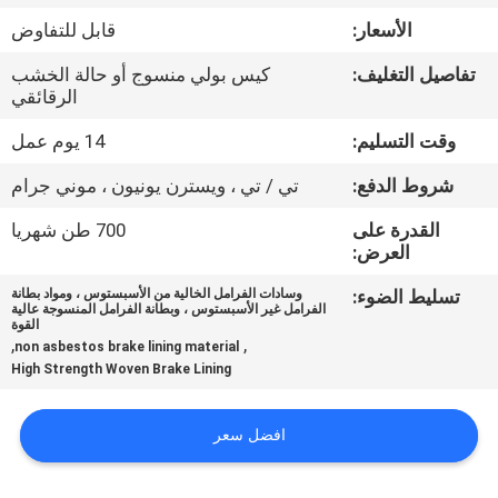
مراقبة
الأسعار:
قابل للتفاوض
الجودة
تفاصيل التغليف:
كيس بولي منسوج أو حالة الخشب
الرقائقي
اتصل
وقت التسليم:
14 يوم عمل
بنا
شروط الدفع:
تي / تي ، ويسترن يونيون ، موني جرام
اطلب
القدرة على
700 طن شهريا
العرض:
اقتباس
تسليط الضوء:
وسادات الفرامل الخالية من الأسبستوس ، ومواد بطانة
الفرامل غير الأسبستوس ، وبطانة الفرامل المنسوجة عالية
القوة
خريطة
,
,
non asbestos brake lining material
High Strength Woven Brake Lining
الموقع
افضل سعر
PRIVACY
POLICY