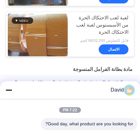
لعبة لعب الاحتكاك الحرة
من الأسبستوس لعبة لعب
الاحتكاك الحرة
قابل للتفاوض MOQ:200 كجم
الاتصال
مادة بطانة الفرامل المنسوجة
Drawworks Woven Brake Lining Brake Lining Roll with Brass
Wire Inside for Windlass
David
مادة غطاء الفرامل للسيارات مع النحاس
7:22 PM
مادة غياب الأسبستوس المنسوجة المخصصة لفراشات الفرامل لرفع
الرافعة
Good day, what product are you looking for?
فئات شعبية
جميع