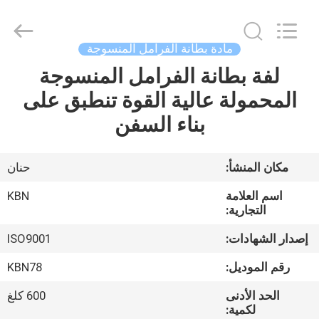
Zhengzhou
Kebona
Industry
Co.,
Ltd.
مادة بطانة الفرامل المنسوجة
All
Rights
Reserved.
لفة بطانة الفرامل المنسوجة
مسكن
المحمولة عالية القوة تنطبق على
منتجات
بناء السفن
معلومات
مكان المنشأ:
حنان
عنا
اسم العلامة
KBN
التجارية:
جولة
إصدار الشهادات:
ISO9001
في
رقم الموديل:
KBN78
المعمل
الحد الأدنى
600 كلغ
لكمية: