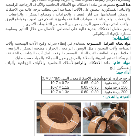
هذا المنتج
مصنوعة من مادة الاحتكاك مع
الأسلاك النحاسية والألياف الزجاجية الراتنجية
والألياف الفسكوزية
، ينطبق على الآلات الصناعية التي تتطلب درجة عالية من الاحتكاك
، ويمكن استخدامها في آبار النفط ، والجرافات ، ومصانع السكر ، والرافعات ،
والرافعات ، وآلات البناء ، ومولدات الطاقة ، وأجهزة التحكم في الجهد ، وقواطع الورق
، وآلات الختم ، وآلات صهر الزجاج ، من بين العديد من التطبيقات الأخرى.
يتميز معامل الاحتكاك بقدرة عالية على امتصاص الأحمال من خلال التأثير ومقاومة
ممتازة للإجهاد الميكانيكي.
التطبيقات:
مواد بطانة الفرامل المنسوجة
تستخدم في إبطاء سرعة وكبح الآلات الهندسية وآلات
الصناعة وآلات التعدين ، مثل الونش ، الرافعة ، الجرار ، مطحنة السكر ، الرافعة ،
الخلاط ، مولد الطاقة ، آلات البناء ، المصعد ، الرفع ، البيك أب ، الشاحنات الخفيفة ،
إلخ.
يمكننا تصنيع المرونة والصلابة والعرض وطول السماكة والمواد حسب طلبك.
مواد خام:
مادة الاحتكاك والراتنج
الأسلاك النحاسية والألياف الزجاجية وألياف
الفسكوز ، إلخ
أداء جيد:
درجة حرارة الواجهة
معامل الاحتكاك
معدل البلى (CM3 / NM)
100 درجة مئوية
0.40 - 0.65
≤0.7 × 10-7
150 درجة مئوية
0.35 - 0.65
≤1.1 × 10-7
200 درجة مئوية
0.30 - 0.60
≤1.3 × 10-7
التعبئة والشحن: