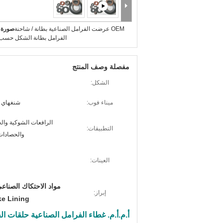
OEM عرضت الفرامل الصناعية بطانة / شاحنة
صورة ك
الفرامل بطانة الشكل حسب
مفصلة وصف المنتج
الشكل:
ميناء فوب:
شنغهاي و
الرافعات الشوكية والج
التطبيقات:
والحصادات 
العينات:
مواد الاحتكاك الصناعي,غطاء 
إبراز:
e Lining
أ.م.أ.م. غطاء الفرامل الصناعية حلقات ال