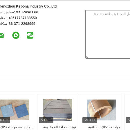
hengzhou Kebona Industry Co., Ltd
Ms. Rose Lee
اتصل شخص
+8617737133550
الهاتف 
86-371-2298999
الفاكس
مواد الاحتكاك الصناعية
قوة الصحافة آلة مقاومة
سمك 3 مم مواد احتكاك