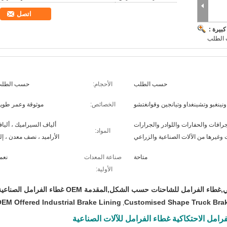
اتصل
بيرة :
 الطلب
حسب الطلب
الأحجام:
حسب الطل
نينغبو وتشينغداو وتيانجين وقوانغتشو
الخصائص:
موثوقة وعمر طوي
رافات والحفارات واللوادر والجرارات
ألياف السيراميك ، أليا
المواد:
وغيرها من الآلات الصناعية والزراعي
الأراميد ، نصف معدن ، إل
متاحة
صناعة المعدات
نعم.
الأولية:
الفرامل للشاحنات حسب الشكل,المقدمة OEM غطاء الفرامل الصناعية
EM Offered Industrial Brake Lining
Customised Shape Truck Brak
,
فرامل الاحتكاكية غطاء الفرامل للآلات الصناعية