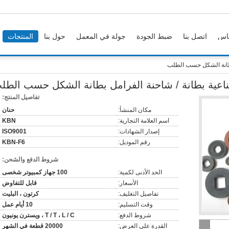
اس
اتصل بنا
ضبط الجودة
جولة في المعمل
حول بنا
المنتجات
تفاصيل المنتج:
مكان المنشأ:
حنان
اسم العلامة التجارية:
KBN
إصدار الشهادات:
ISO9001
رقم الموديل:
KBN-F6
شروط الدفع والشحن:
الحد الأدنى لكمية:
100 جهاز كمبيوتر شخصى
الأسعار:
قابل للتفاوض
تفاصيل التغليف:
كرتون ، البليت
وقت التسليم:
10 أيام عمل
شروط الدفع:
T / T ، L / C ، ويسترن يونيون
القدرة على العرض:
20000 قطعة في الشهر