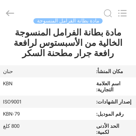
Zhengzhou
Kebona
Industry
Co.,
Ltd.
مادة بطانة الفرامل المنسوجة
All
Rights
Reserved.
مادة بطانة الفرامل المنسوجة
مسكن
الخالية من الأسبستوس لرافعة
منتجات
رافعة جرار مطحنة السكر
معلومات
مكان المنشأ:
حنان
عنا
اسم العلامة
KBN
التجارية:
جولة
إصدار الشهادات:
ISO9001
في
رقم الموديل:
KBN-79
المعمل
الحد الأدنى
800 كلغ
لكمية: