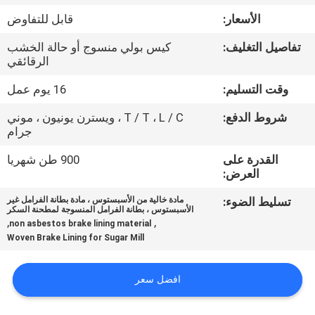
مراقبة
الأسعار:
قابل للتفاوض
الجودة
تفاصيل التغليف:
كيس بولي منسوج أو حالة الخشب
الرقائقي
اتصل
وقت التسليم:
16 يوم عمل
بنا
شروط الدفع:
T / T ، L / C ، ويسترن يونيون ، موني
جرام
اطلب
القدرة على
900 طن شهريا
اقتباس
العرض:
تسليط الضوء:
مادة خالية من الأسبستوس ، مادة بطانة الفرامل غير
الأسبستوس ، بطانة الفرامل المنسوجة لمطحنة السكر
خريطة
,
,
non asbestos brake lining material
الموقع
Woven Brake Lining for Sugar Mill
افضل سعر
PRIVACY
POLICY