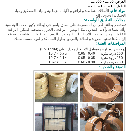
العرض: 50 مم - 500 مم
الطول: 10 م ، 15 م ، 20 م
مواد خام:
الأسلاك النحاسية والراتنج والألياف الزجاجية وألياف الفسكوز ومواد
الاحتكاك الأخرى ، إلخ
مجالات التطبيق الواسعة:
تستخدم بطانة الفرامل المنسوجة على نطاق واسع في إبطاء وكبح الآلات الهندسية
وآلة الصناعة وآلات التعدين ، مثل الونش ، الرافعة ، الجرار ، مطحنة السكر ، الرافعة ،
الخلاط ، مولد الطاقة ، آلات البناء ، المصعد ، الرفع ، الالتقاط ، الشاحنة الخفيفة ،
إلخ.
يمكننا تصنيع المرونة والصلابة والعرض وطول السماكة والمواد حسب طلبك.
المواصفات الفنية:
درجة حرارة الواجهة
معامل الاحتكاك
معدل البلى (CM3 / NM)
100 درجة مئوية
0.40 - 0.65
≤0.7 × 10-7
150 درجة مئوية
0.35 - 0.65
≤1.1 × 10-7
200 درجة مئوية
0.30 - 0.60
≤1.3 × 10-7
التعبئة والشحن: