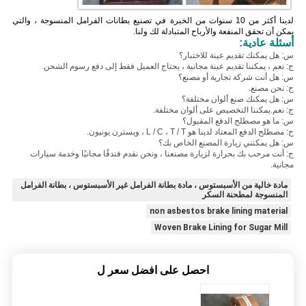
لدينا أكثر من 10 سنوات من الخبرة في تصنيع بطانات الفرامل المنسوجة ، والتي
يمكن أن تحقق المنفعة والأرباح المتبادلة لك ولنا.
أسئلة عادية:
س: هل يمكنك تقديم عينة للاختبار؟
ج: نعم ، يمكننا تقديم عينة مجانية ، يحتاج العميل فقط إلى دفع رسوم الشحن.
س: هل أنت شركة تجارية أو مصنع؟
ج: نحن مصنع.
س: هل يمكنك صنع ألوان مختلفة؟
ج: نعم.يمكننا التخصيص على ألوان مختلفة.
س: ما هو مصطلح الدفع المقبول؟
ج: مصطلح الدفع المعتاد لدينا هو L / C ، T / T ، ويسترن يونيون.
س: هل يمكنني زيارة المصنع الخاص بك؟
ج: أنت مرحب بك بحرارة لزيارة مصنعنا ، ونحن نقدم فندقًا مجانيًا وخدمة سيارات
مجانية.
مادة خالية من الأسبستوس ، مادة بطانة الفرامل غير الأسبستوس ، بطانة الفرامل
المنسوجة لمطحنة السكر
non asbestos brake lining material
Woven Brake Lining for Sugar Mill
احصل على افضل سعر ل