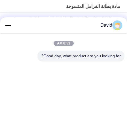
مادة بطانة الفرامل المنسوجة
Drawworks Woven Brake Lining Brake Lining Roll with Brass
Wire Inside for Windlass
David
مادة غطاء الفرامل للسيارات مع النحاس
6:51 AM
مادة غياب الأسبستوس المنسوجة المخصصة لفراشات الفرامل لرفع
الرافعة
Good day, what product are you looking for?
فئات شعبية
جميع
بطانة لفة الفرامل
لفة بطانة الفرامل
لفة بطانة الفرامل 
مادة كتلة الفرامل
المنسوجة
بطانة الفرامل 
مادة بطانة الفرامل 
الصناعية
المنسوجة