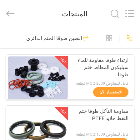
Zhengzhou
Kebona
Industry
المنتجات
Co.,
Ltd.
All
Rights
Reserved.
مسكن
42
الصين طوقا الختم الدائري
لفة بطانة الفرامل
منتجات
HOT
ارتداء طوقا مقاومة للماء
سيليكون المطاط ختم
معلومات
طوقا
عنا
قابل للتفاوض MOQ:2000 قطعة
الاستفسار الآن
23
جولة
HOT
مقاومة التآكل طوقا ختم
في
بطانة لفة الفرامل
النفط جلايد PTFE
المعمل
قابل للتفاوض MOQ:1000 قطعة