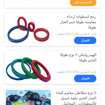
مراقبة
الاستفسار الآن
الجودة
رمح اسطوانة ارتداء
25
مقاومة طوقا ختم الغبار
اتصل
طوقا
لفة بطانة الفرامل
بنا
قابل للتفاوض MOQ:2000 قطعة
المنسوجة
الاتصال
اطلب
الهيدروليكي Y نوع طوقا
اقتباس
الختم طوقا
34
خريطة
قابل للتفاوض MOQ:2000 قطعة
الموقع
الاتصال
مادة كتلة الفرامل
O نوع مطاطي مقاوم للماء
PRIVACY
الغبار الختم حلقة غسيل
POLICY
للأسطوانات ، المحامل