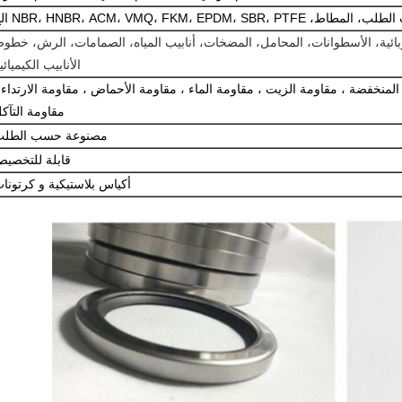
NBR، HNBR، ACM، VMQ، FKM، EPDM، SBR الخ
بائية، الأسطوانات، المحامل، المضخات، أنابيب المياه، الصمامات، الرش، خطو
الأنابيب الكيميائي
 المنخفضة ، مقاومة الزيت ، مقاومة الماء ، مقاومة الأحماض ، مقاومة الارتداء 
مقاومة التآك
مصنوعة حسب الطل
قابلة للتخصي
أكياس بلاستيكية و كرتونا