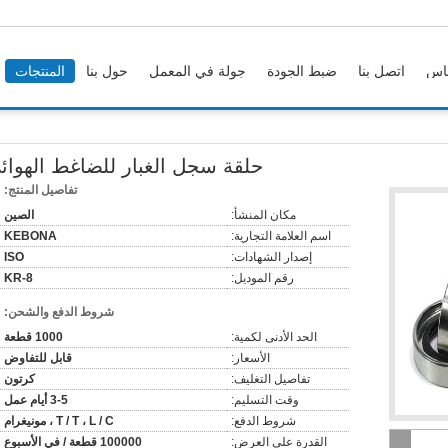
اس
اتصل بنا
ضبط الجودة
جولة في المعمل
حول بنا
المنتجات
حلقة سجل الغبار للضاغط الهوائ
تفاصيل المنتج:
مكان المنشأ:
الصين
اسم العلامة التجارية:
KEBONA
إصدار الشهادات:
ISO
رقم الموديل:
KR-8
شروط الدفع والشحن:
الحد الأدنى لكمية:
1000 قطعة
الأسعار:
قابل للتفاوض
تفاصيل التغليف:
كرتون
وقت التسليم:
3-5 أيام عمل
شروط الدفع:
T / T ، L / C ، مونيغرام
القدرة على العرض:
100000 قطعة / في الأسبوع