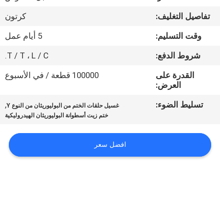
مراقبة
تفاصيل التغليف:
كرتون
الجودة
وقت التسليم:
5 أيام عمل
اتصل
شروط الدفع:
T / T ، L / C.
بنا
القدرة على
100000 قطعة / في الأسبوع
العرض:
اطلب
تسليط الضوء:
,
غسيل حلقات الختم من البوليوريثان من النوع Y
ختم زيت أسطوانة البوليوريثان الهيدروليكية
اقتباس
افضل سعر
خريطة
الموقع
PRIVACY
POLICY