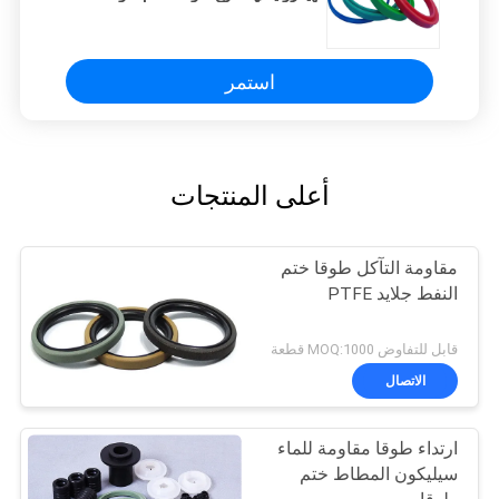
استمر
أعلى المنتجات
مقاومة التآكل طوقا ختم
النفط جلايد PTFE
قابل للتفاوض MOQ:1000 قطعة
الاتصال
ارتداء طوقا مقاومة للماء
سيليكون المطاط ختم