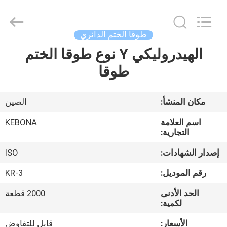
Zhengzhou
Kebona
Industry
Co.,
Ltd.
طوقا الختم الدائري
All
Rights
Reserved.
الهيدروليكي Y نوع طوقا الختم
مسكن
طوقا
منتجات
مكان المنشأ:
الصين
معلومات
اسم العلامة
KEBONA
عنا
التجارية:
إصدار الشهادات:
ISO
جولة
رقم الموديل:
KR-3
في
الحد الأدنى
2000 قطعة
المعمل
لكمية:
الأسعار:
قابل للتفاوض