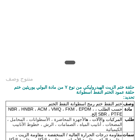
منتوج وصف
حلقة ختم الزيت الهيدروليكي من نوع Y من مادة البولي يوريثين ختم
حلقة عمود الختم النفط اسطوانة
تحديد:
وصف
ختم النفط ختم رمح اسطوانة النفط الختم
مادة
حسب الطلب ، NBR ، HNBR ، ACM ، VMQ ، FKM ، EPDM ،
SBR ، PTFE إلخ.
طلب
المركبات والآلات ، ه
الأجهزة المحاضرة ، الأسطوانات ، المحامل ،
المضخات ، أنابيب المياه ، الصمامات ، الرش ، خطوط الأنابيب
الكيميائية
سمات
مقاومة درجات الحرارة العالية / المنخفضة ، مقاومة الزيت ،
مقاومة الماء ، مقاومة الأحماض ، مقاومة التآكل ، مقاومة التآكل