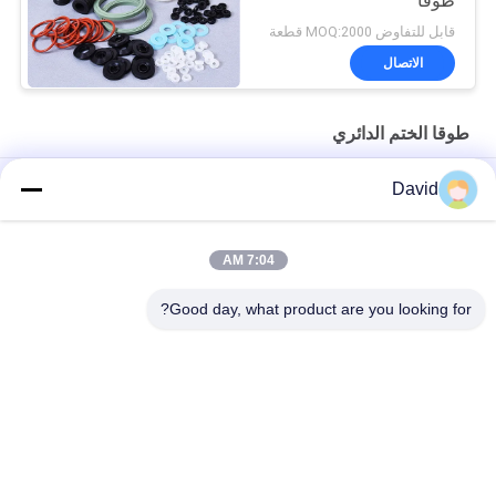
طوقا
قابل للتفاوض MOQ:2000 قطعة
الاتصال
طوقا الختم الدائري
رمح اسطوانة ارتداء مقاومة طوقا ختم الغبار طوقا
David
O نوع مطاطي مقاوم للماء الغبار الختم حلقة غسيل للأسطوانات ،
المحامل
7:04 AM
المطاط للتخصيص النفط ارتداء مقاومة ختم طوقا حلقة
Good day, what product are you looking for?
فئات شعبية
جميع
بطانة لفة الفرامل
لفة بطانة الفرامل
لفة بطانة الفرامل 
مادة كتلة الفرامل