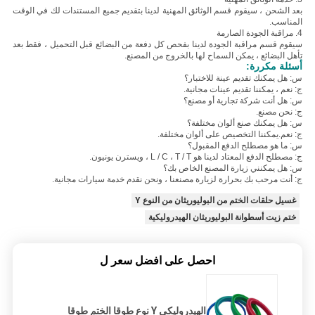
بعد الشحن ، سيقوم قسم الوثائق المهنية لدينا بتقديم جميع المستندات لك في الوقت
المناسب.
4. مراقبة الجودة الصارمة
سيقوم قسم مراقبة الجودة لدينا بفحص كل دفعة من البضائع قبل التحميل ، فقط بعد
تأهل البضائع ، يمكن السماح لها بالخروج من المصنع.
أسئلة مكررة:
س: هل يمكنك تقديم عينة للاختبار؟
ج: نعم ، يمكننا تقديم عينات مجانية.
س: هل أنت شركة تجارية أو مصنع؟
ج: نحن مصنع.
س: هل يمكنك صنع ألوان مختلفة؟
ج: نعم.يمكننا التخصيص على ألوان مختلفة.
س: ما هو مصطلح الدفع المقبول؟
ج: مصطلح الدفع المعتاد لدينا هو L / C ، T / T ، ويسترن يونيون.
س: هل يمكنني زيارة المصنع الخاص بك؟
ج: أنت مرحب بك بحرارة لزيارة مصنعنا ، ونحن نقدم خدمة سيارات مجانية.
غسيل حلقات الختم من البوليوريثان من النوع Y
ختم زيت أسطوانة البوليوريثان الهيدروليكية
احصل على افضل سعر ل
الهيدروليكي Y نوع طوقا الختم طوقا