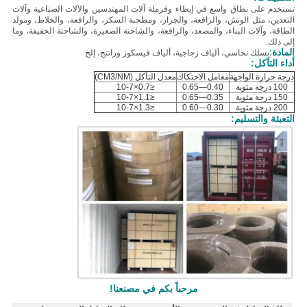
تستخدم على نطاق واسع في إبطاء وفرملة آلات المهندسين والآلات الصناعية وآلات
التعدين، مثل الونش، والرافعة، والجرار، ومطحنة السكر، والرافعة، والخلاط، ومولد
الطاقة، وآلات البناء، والمصعد، والرافعة، والشاحنة الصغيرة، والشاحنة الخفيفة، وما
إلى ذلك.
المادة:
ب
سلك نحاسي، ألياف زجاجية، ألياف فيسكوز وراتنج، إلخ
أداء التآكل:
درجة حرارة الواجهة
معامل الاحتكاك
معدل التآكل (CM3/NM)
100 درجة مئوية
0.40—0.65
≤0.7×10-7
150 درجة مئوية
0.35—0.65
≤1.1×10-7
200 درجة مئوية
0.30—0.60
≤1.3×10-7
التعبئة والتسليم:
مرحباً بكم في مصنعنا!