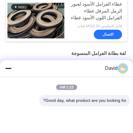
غطاء الفرامل الأسود لعبور
الرمل المرفل غطاء
الفرامل اللون الأسود غطاء
الفرامل المنسوج
قابل للتفاوض MOQ:20 لفات
الاتصال
لفة بطانة الفرامل المنسوجة
أدوات غياب الأسبستوس المنسوجة للفرامل
David
أزيبست خالي من النسيج لفائف الفرامل لشركة صناعة السكر الجرار
الرافعة الرافعة المصعد
1:23 AM
أدوات الكبح المهنية غير المصنوعة من الأسبستوس
Good day, what product are you looking for?
فئات شعبية
جميع
بطانة لفة الفرامل
لفة بطانة الفرامل