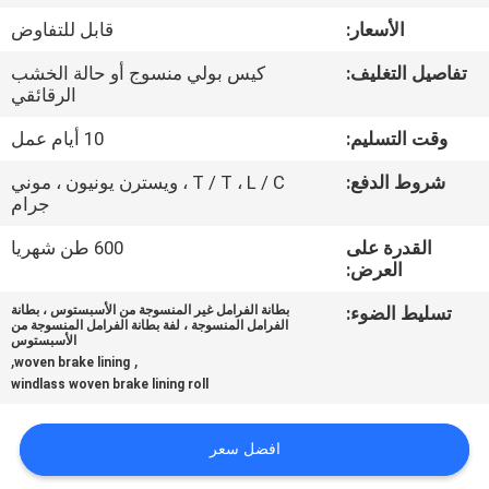
مراقبة
الأسعار:
قابل للتفاوض
الجودة
تفاصيل التغليف:
كيس بولي منسوج أو حالة الخشب
الرقائقي
اتصل
وقت التسليم:
10 أيام عمل
بنا
شروط الدفع:
T / T ، L / C ، ويسترن يونيون ، موني
جرام
اطلب
القدرة على
600 طن شهريا
اقتباس
العرض:
تسليط الضوء:
بطانة الفرامل غير المنسوجة من الأسبستوس ، بطانة
الفرامل المنسوجة ، لفة بطانة الفرامل المنسوجة من
خريطة
الأسبستوس
,
,
woven brake lining
الموقع
windlass woven brake lining roll
PRIVACY
افضل سعر
POLICY