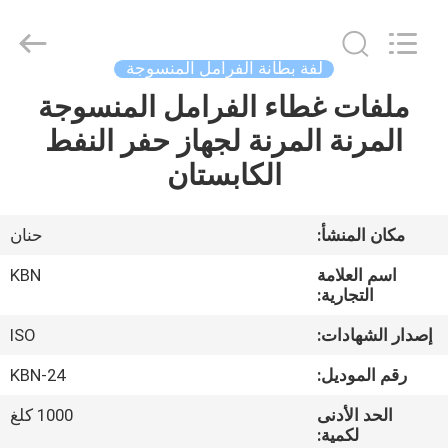
Zhengzhou
Kebona
Industry
Co.,
Ltd.
لفة بطانة الفرامل المنسوجة
All
Rights
Reserved.
ملفات غطاء الفرامل المنسوجة
مسكن
المرنة المرنة لجهاز حفر النفط
منتجات
الكابستان
معلومات
مكان المنشأ:
حنان
عنا
اسم العلامة
KBN
التجارية:
جولة
إصدار الشهادات:
ISO
في
رقم الموديل:
KBN-24
المعمل
الحد الأدنى
1000 كلغ
لكمية: