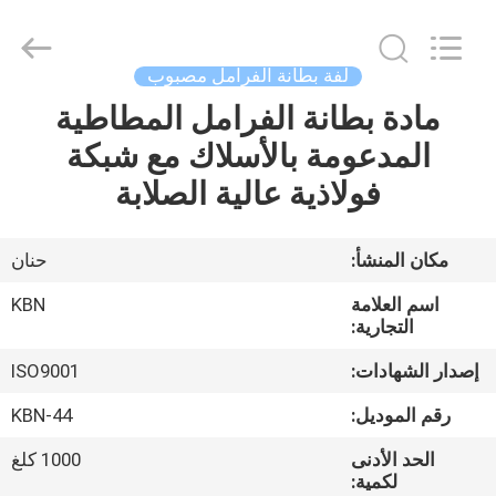
Zhengzhou
Kebona
Industry
Co.,
Ltd.
لفة بطانة الفرامل مصبوب
All
Rights
Reserved.
مادة بطانة الفرامل المطاطية
مسكن
المدعومة بالأسلاك مع شبكة
منتجات
فولاذية عالية الصلابة
معلومات
مكان المنشأ:
حنان
عنا
اسم العلامة
KBN
التجارية:
جولة
إصدار الشهادات:
ISO9001
في
رقم الموديل:
KBN-44
المعمل
الحد الأدنى
1000 كلغ
لكمية: