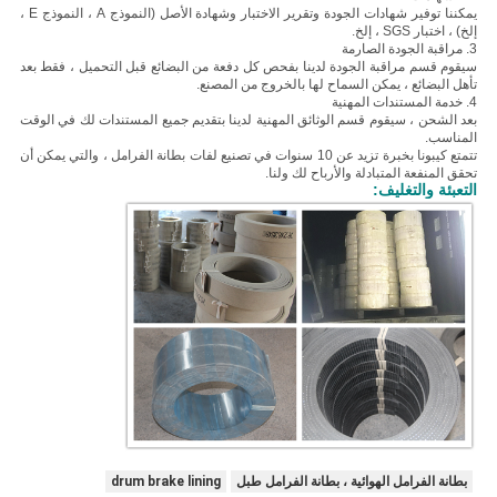
يمكننا توفير شهادات الجودة وتقرير الاختبار وشهادة الأصل (النموذج A ، النموذج E ،
إلخ) ، اختبار SGS ، إلخ.
3. مراقبة الجودة الصارمة
سيقوم قسم مراقبة الجودة لدينا بفحص كل دفعة من البضائع قبل التحميل ، فقط بعد
تأهل البضائع ، يمكن السماح لها بالخروج من المصنع.
4. خدمة المستندات المهنية
بعد الشحن ، سيقوم قسم الوثائق المهنية لدينا بتقديم جميع المستندات لك في الوقت
المناسب.
تتمتع كيبونا بخبرة تزيد عن 10 سنوات في تصنيع لفات بطانة الفرامل ، والتي يمكن أن
تحقق المنفعة المتبادلة والأرباح لك ولنا.
التعبئة والتغليف:
بطانة الفرامل الهوائية ، بطانة الفرامل طبل
drum brake lining