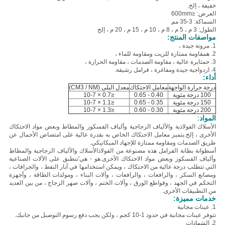
خفيفة ، إلخ.
العرض: ≤600mm
السماكة: 3-35 مم
الطول: 3 م ، 5 م ، 8 م ، 10 م ، 15 م ، 20 م ، إلخ
مواصفات المنتج:
1. مرونة جيدة ،
2. ه
مقاومة ممتازة للزيت ومقاومة للماء ،
3. ح
مثابرة عالية ، مقاومة الصدمات ، مقاومة الحرارة ،
4. ازدواجية جيدة ومفاغرة ، فرامل رشيقة.
أداء:
درجة حرارة الواجهة
معامل الاحتكاك
معدل البلى (CM3 / NM)
100 درجة مئوية
0.40 - 0.65
≤0.7 × 10-7
150 درجة مئوية
0.35 - 0.65
≤1.1 × 10-7
200 درجة مئوية
0.30 - 0.60
≤1.3 × 10-7
المواد:
الأسلاك الفولاذية والألياف الزجاجية وألياف الفسكوز والمطاط وبعض مواد الاحتكاك
الأخرى ، إلخ.
يتميز معامل الاحتكاك الخاص به بقدرة عالية على امتصاص الأحمال عن
طريق الصدمات ومقاومة ممتازة للإجهاد الميكانيكي.
أسطوانة بطانة الفرامل هذه مصنوعة من الفولاذ
الأسلاك والألياف الزجاجية والمطاط
وألياف الفسكوز وبعض مواد الاحتكاك الأخرى.هو - هي'
تنطبق على الآلات الصناعية
التي تتطلب درجة عالية من الاحتكاك ، ويمكن استخدامها في آبار النفط ، والجرافات ،
ومصانع السكر ، والرافعات ، والرافعات ، وآلات البناء ، ومولدات الطاقة ، وأجهزة
التحكم في الجهد ، وقواطع الورق ، وآلات الختم ، وآلات صهر الزجاج ، من بين العديد
من التطبيقات الأخرى.
خدمات مميزة:
1. عينات مجانية
تتوفر عينات مجانية في حدود 1-10 كجم ، ولكن يجب دفع رسوم التوصيل من جانبك.
2. الشهادات