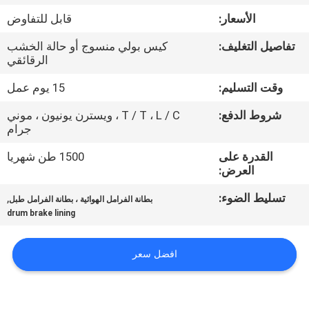
مراقبة
الأسعار:
قابل للتفاوض
الجودة
تفاصيل التغليف:
كيس بولي منسوج أو حالة الخشب
الرقائقي
اتصل
وقت التسليم:
15 يوم عمل
بنا
شروط الدفع:
T / T ، L / C ، ويسترن يونيون ، موني
جرام
اطلب
القدرة على
1500 طن شهريا
اقتباس
العرض:
تسليط الضوء:
,
بطانة الفرامل الهوائية ، بطانة الفرامل طبل
خريطة
drum brake lining
الموقع
افضل سعر
PRIVACY
POLICY