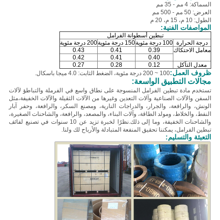
السماكة: 4 مم - 35 مم
العرض: 50 مم - 500 مم
الطول: 10 م، 15 م، 20 م
المواصفات الفنية:
تبطين أسطوانة الفرامل
درجة الحرارة
100 درجة مئوية
150 درجة مئوية
200 درجة مئوية
معامل الاحتكاك
0.39
0.41
0.43
0.42
0.41
0.40
معدل التآكل
0.12
0.28
0.27
ظروف العمل:
100 ~ 200 درجة مئوية، الضغط الثابت: 4.0 ميجا باسكال.
مجالات التطبيق الواسعة:
تستخدم مادة تبطين الفرامل المنسوجة على نطاق واسع في الفرملة والتباطؤ لآلات
السفن والآلات الصناعية وآلات التعدين وغيرها من الآلات الثقيلة والآلات الخفيفة،
مثل
الونش، والرافعة، والجرار، والدراجات النارية، ومصنع السكر، والرافعة، وحفر آبار
النفط، والخلاط، ومولد الطاقة، وآلات البناء، والمصعد، والرافعة، والشاحنات الصغيرة،
والشاحنات الخفيفة، وما إلى ذلك.
نظرًا لخبرة تزيد عن 10 سنوات في تصنيع لفائف
تبطين الفرامل، يمكننا تحقيق المنفعة المتبادلة والأرباح لك ولنا.
التعبئة والتسليم: