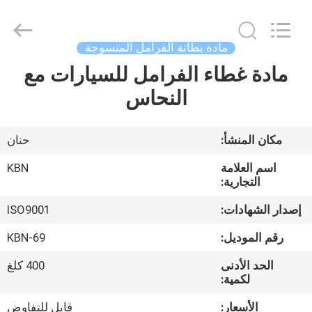
Zhengzhou
Kebona
Industry
Co.,
Ltd.
مادة بطانة الفرامل المنسوجة
All
Rights
Reserved.
مادة غطاء الفرامل للسيارات مع
مسكن
النحاس
منتجات
مكان المنشأ:
حنان
معلومات
اسم العلامة
KBN
عنا
التجارية:
إصدار الشهادات:
ISO9001
جولة
رقم الموديل:
KBN-69
في
الحد الأدنى
400 كلغ
المعمل
لكمية:
الأسعار:
قابل للتفاوض