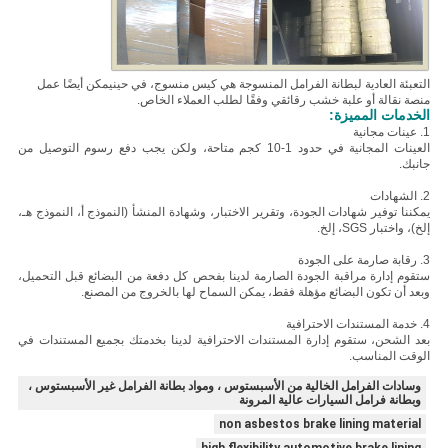
التعبئة العادية لبطانة الفرامل المنسوجة هي كيس منسوج، في حين
يمكن أيضًا عمل
منصة نقالة أو علبة خشب رقائقي وفقًا لطلب العملاء الخاص.
الخدمات المميزة:
1. عينات مجانية
العينات المجانية في حدود 1-10 كجم متاحة، ولكن يجب دفع رسوم التوصيل من
جانبك.
2. الشهادات
يمكننا توفير شهادات الجودة، وتقرير الاختبار، وشهادة المنشأ (النموذج أ، النموذج هـ،
إلخ)، واختبار SGS، إلخ.
3. رقابة صارمة على الجودة
ستقوم إدارة مراقبة الجودة الصارمة لدينا بفحص كل دفعة من البضائع قبل التحميل،
وبعد أن تكون البضائع مؤهلة فقط، يمكن السماح لها بالخروج من المصنع.
4. خدمة المستندات الاحترافية
بعد الشحن، ستقوم إدارة المستندات الاحترافية لدينا بخدمتك بجميع المستندات في
الوقت المناسب.
وسادات الفرامل الخالية من الأسبستوس ، ومواد بطانة الفرامل غير الأسبستوس ،
وبطانة فرامل السيارات عالية المرونة
non asbestos brake lining material