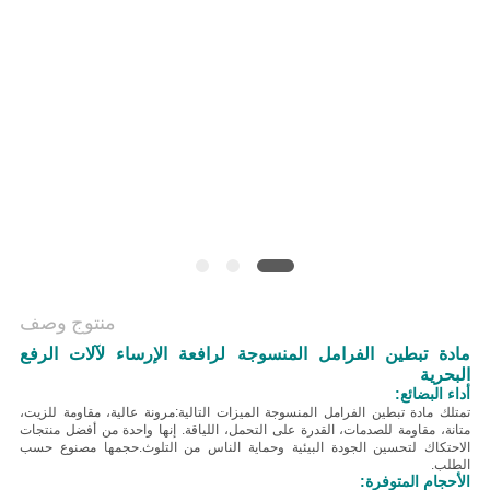
منتوج وصف
مادة تبطين الفرامل المنسوجة لرافعة الإرساء لآلات الرفع
البحرية
أداء البضائع:
تمتلك مادة تبطين الفرامل المنسوجة الميزات التالية:
مرونة عالية، مقاومة للزيت،
متانة، مقاومة للصدمات، القدرة على التحمل، اللياقة
. إنها واحدة من أفضل منتجات
الاحتكاك لتحسين الجودة البيئية وحماية الناس من التلوث.
حجمها مصنوع حسب
الطلب.
الأحجام المتوفرة: