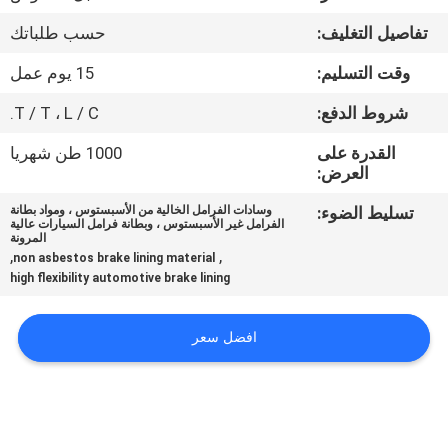
مراقبة
تفاصيل التغليف:
حسب طلباتك
الجودة
وقت التسليم:
15 يوم عمل
اتصل
شروط الدفع:
T / T ، L / C.
بنا
القدرة على
1000 طن شهريا
العرض:
اطلب
تسليط الضوء:
وسادات الفرامل الخالية من الأسبستوس ، ومواد بطانة
الفرامل غير الأسبستوس ، وبطانة فرامل السيارات عالية
اقتباس
المرونة
,
,
non asbestos brake lining material
high flexibility automotive brake lining
خريطة
الموقع
افضل سعر
PRIVACY
POLICY