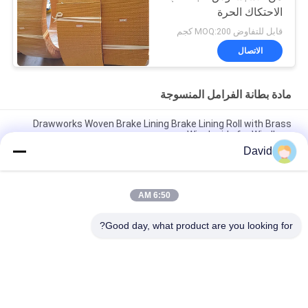
الاحتكاك الحرة
قابل للتفاوض MOQ:200 كجم
الاتصال
مادة بطانة الفرامل المنسوجة
Drawworks Woven Brake Lining Brake Lining Roll with Brass
Wire Inside for Windlass
David
مادة غياب الأسبستوس المنسوجة المخصصة لفراشات الفرامل لرفع
الرافعة
6:50 AM
مادة تبطين الفرامل المنسوجة لجرار المزرعة المصنعة للمعدات الأصلية
(OEM) توفر تبطين فرامل بسمك مخصص
Good day, what product are you looking for?
فئات شعبية
جميع
بطانة لفة الفرامل
لفة بطانة الفرامل