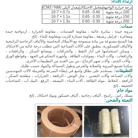
ارتداء الأداء:
درجة حرارة الواجهة
معامل الاحتكاك
معدل البلى (CM3 / NM)
100 درجة مئوية
0.40 - 0.65
≤0.7 × 10-7
150 درجة مئوية
0.35 - 0.65
≤1.1 × 10-7
200 درجة مئوية
0.30 - 0.60
≤1.3 × 10-7
سمات:
مرونة جيدة ، مثابرة عالية ، مقاومة الصدمات ، مقاومة الحرارة ، ازدواجية جيدة
ومفاغرة ، فرامل رشيقة ، مقاومة ممتازة للزيت ومقاومة للماء ، إلخ.
هذا المنتج
مصنوعة من مادة منسوجة مع
الأسلاك النحاسية والألياف الزجاجية الراتنجية
والألياف الفسكوزية
، ينطبق على الآلات الصناعية التي تتطلب درجة عالية من الاحتكاك
، ويمكن استخدامها في آبار النفط ، والجرافات ، ومصانع السكر ، والرافعات ،
والرافعات ، وآلات البناء ، ومولدات الطاقة ، وأجهزة التحكم في الجهد ، وقواطع الورق
، وآلات الختم ، وآلات صهر الزجاج ، من بين العديد من التطبيقات الأخرى.
يمكننا تصنيع المرونة والصلابة والعرض وطول السماكة والمواد حسب طلبك.
التطبيقات:
يستخدم على نطاق واسع في إبطاء السرعة والفرملة لآلات المهندسين
وآلات الصناعة وآلات التعدين ، مثل الونش ، الرافعة ، الجرارات ، مطحنة السكر ،
الرافعة ، الخلاط ، مولد الطاقة ، آلات البناء ، المصعد ، الرفع ، البيك أب ، الشاحنات
الخفيفة ، إلخ.
مواد خام:
ب
سلك راس ، راتينج ، ألياف زجاجية ، ألياف فسكوز ومواد احتكاك ، إلخ
التعبئة والشحن: