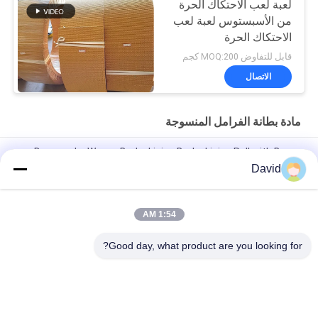
لعبة لعب الاحتكاك الحرة
من الأسبستوس لعبة لعب
الاحتكاك الحرة
قابل للتفاوض MOQ:200 كجم
الاتصال
مادة بطانة الفرامل المنسوجة
Drawworks Woven Brake Lining Brake Lining Roll with Brass
Wire Inside for Windlass
David
مادة غطاء الفرامل للسيارات مع النحاس
1:54 AM
مادة غياب الأسبستوس المنسوجة المخصصة لفراشات الفرامل لرفع
الرافعة
Good day, what product are you looking for?
فئات شعبية
جميع