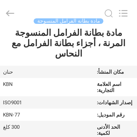
Zhengzhou
Kebona
Industry
Co.,
Ltd.
مادة بطانة الفرامل المنسوجة
All
Rights
Reserved.
مادة بطانة الفرامل المنسوجة
مسكن
المرنة ، أجزاء بطانة الفرامل مع
منتجات
النحاس
معلومات
مكان المنشأ:
حنان
عنا
اسم العلامة
KBN
التجارية:
جولة
إصدار الشهادات:
ISO9001
في
رقم الموديل:
KBN-77
المعمل
الحد الأدنى
300 كلغ
لكمية: