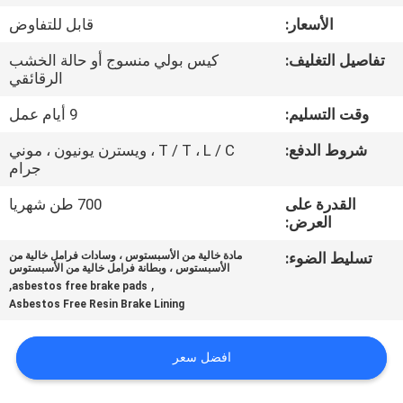
مراقبة
الأسعار:
قابل للتفاوض
الجودة
تفاصيل التغليف:
كيس بولي منسوج أو حالة الخشب
الرقائقي
اتصل
وقت التسليم:
9 أيام عمل
بنا
شروط الدفع:
T / T ، L / C ، ويسترن يونيون ، موني
جرام
اطلب
القدرة على
700 طن شهريا
اقتباس
العرض:
تسليط الضوء:
مادة خالية من الأسبستوس ، وسادات فرامل خالية من
الأسبستوس ، وبطانة فرامل خالية من الأسبستوس
خريطة
,
,
asbestos free brake pads
الموقع
Asbestos Free Resin Brake Lining
افضل سعر
PRIVACY
POLICY