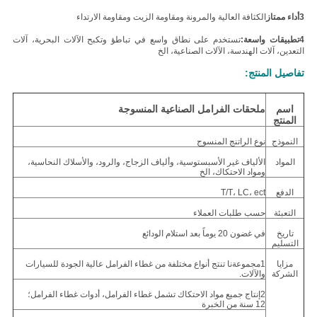
3أداء ممتاز
الكثافة العالية والمرونة ومقاومة الزيت ومقاومة الارتداء
4تطبيقات واسعة:
تستخدم على نطاق واسع في تباطؤ وتكبح الآلات البحرية، آلات
التعدين، آلات الهندسة، الآلات الصناعية، الخ
تفاصيل المنتج:
اسم
ملحقات الفرامل الصناعية المنسوجة
المنتج
النموذج
نوع الراتنج المنسوج
المواد
الألياف غير الأسبستوسية، وألياف الزجاج، والرود، والأسلاك النحاسية،
ومواد الاحتكاك، الخ
الدفع
T/T، LC، ect
التعبئة
حسب طلبات العملاء
تاريخ
في غضون 20 يوماً بعد استلام الودائع
التسليم
مزايا
1مجموعةنا تنتج أنواع مختلفة من غطاء الفرامل عالية الجودة للسيارات
الشركة
والآلات.
2إنتاج جميع مواد الاحتكاك تشمل غطاء الفرامل، أدوات غطاء الفرامل؛
12 سنة من الخبرة