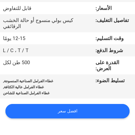
مراقبة
الأسعار:
قابل للتفاوض
الجودة
تفاصيل التغليف:
كيس بولي منسوج أو حالة الخشب
الرقائقي
اتصل
وقت التسليم:
12-15 يومًا
بنا
شروط الدفع:
L / C ، T / T
اطلب
القدرة على
500 طن لكل
العرض:
اقتباس
تسليط الضوء:
,
غطاء الفرامل الصناعية المنسوجة
,
غطاء الفرامل عالية الكثافة
خريطة
غطاء الفرامل الصناعية للشاحن
الموقع
افضل سعر
PRIVACY
POLICY