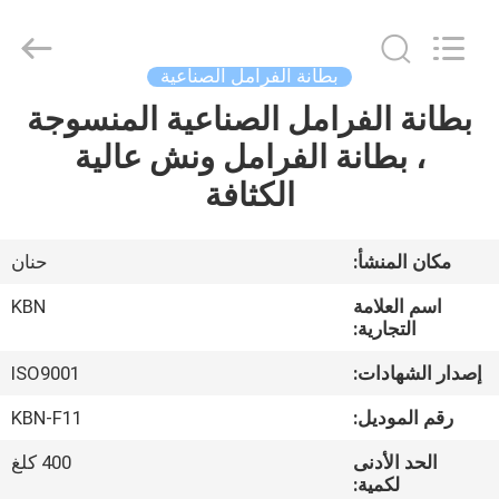
Zhengzhou
Kebona
Industry
Co.,
Ltd.
بطانة الفرامل الصناعية
All
Rights
Reserved.
بطانة الفرامل الصناعية المنسوجة
مسكن
، بطانة الفرامل ونش عالية
منتجات
الكثافة
معلومات
مكان المنشأ:
حنان
عنا
اسم العلامة
KBN
التجارية:
جولة
إصدار الشهادات:
ISO9001
في
رقم الموديل:
KBN-F11
المعمل
الحد الأدنى
400 كلغ
لكمية: