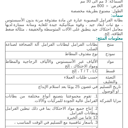
السماكة: 3 مم الى 30 مم
العرض: ＜ 800 مم
الطول: مصنوع بطريقة مخصصة
سمات:
بطانة الفرامل المصبوبة عبارة عن مادة مقذوفة مرنة بدون الأسبستوس
، مع ثبات أبعاد جيد ، وقوة ميكانيكية جيدة للغاية ومتانة ممتازة.لديها
معامل احتكاك جيد ينطبق على الآلات المتوسطة والخفيفة ، مثل
آلة ضغط
الطاقة
، إلخ.
معلومات المنتج:
منتج
بطانات الفرامل لبطانات الفرامل آلة الصحافة لصناعة
الصلب
نموذج
نوع مقذوف المطاط
مواد
الألياف غير الأسبستوس والألياف الزجاجية والمطاط
ومواد الاحتكاك ، إلخ
قسط
T / T ، LC ، إلخ
التعبئة
حسب طلبات العملاء
والتغليف
تاريخ التسليم
في غضون 25 يومًا بعد استلام الإيداع
او الوصول
1. تقوم مجموعتنا بتصنيع أنواع مختلفة من بطانات
مزايا الشركة
الفرامل عالية الجودة للمركبات والآلات.
2. إنتاج جميع مواد الاحتكاك بما في ذلك تبطين الفرامل
وبطانات الفرامل.
12 عاما من الخبرة
3. بأسعار تنافسية مع التسليم في الوقت المناسب ،