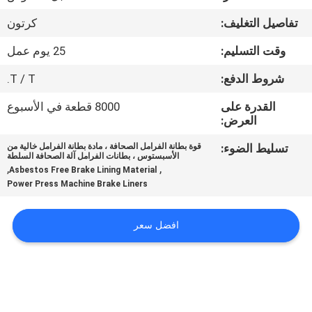
مراقبة
تفاصيل التغليف:
كرتون
الجودة
وقت التسليم:
25 يوم عمل
اتصل
شروط الدفع:
T / T.
بنا
القدرة على
8000 قطعة في الأسبوع
العرض:
اطلب
تسليط الضوء:
قوة بطانة الفرامل الصحافة ، مادة بطانة الفرامل خالية من
الأسبستوس ، بطانات الفرامل آلة الصحافة السلطة
اقتباس
,
,
Asbestos Free Brake Lining Material
Power Press Machine Brake Liners
خريطة
افضل سعر
الموقع
PRIVACY
POLICY