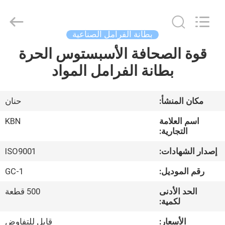
Zhengzhou
Kebona
Industry
Co.,
Ltd.
بطانة الفرامل الصناعية
All
Rights
Reserved.
قوة الصحافة الأسبستوس الحرة
مسكن
بطانة الفرامل المواد
منتجات
مكان المنشأ:
حنان
معلومات
اسم العلامة
KBN
عنا
التجارية:
إصدار الشهادات:
ISO9001
جولة
رقم الموديل:
GC-1
في
الحد الأدنى
500 قطعة
المعمل
لكمية:
الأسعار:
قابل للتفاوض