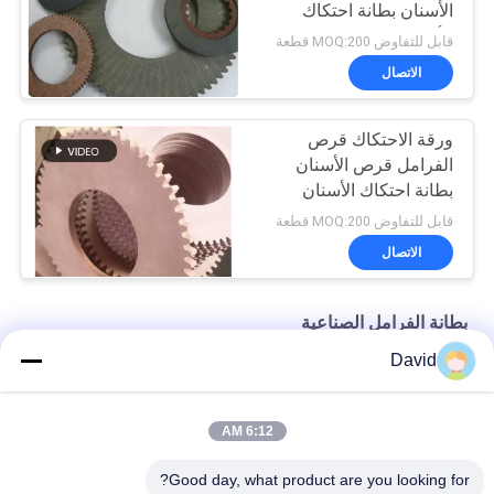
الأسنان بطانة احتكاك
الأسنان
قابل للتفاوض MOQ:200 قطعة
الاتصال
ورقة الاحتكاك قرص
الفرامل قرص الأسنان
بطانة احتكاك الأسنان
القرص
قابل للتفاوض MOQ:200 قطعة
الاتصال
بطانة الفرامل الصناعية
David
سمك 3 مم مواد احتكاك خالية من الأسبستوس
قوة الصحافة آلة مقاومة النفط بطانة الفرامل الصناعية
6:12 AM
مواد الاحتكاك الصناعية المرنة للجرارات الرافعة رافعة الرافعة
Good day, what product are you looking for?