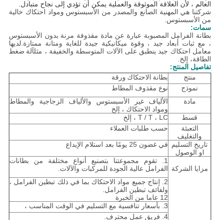
العالم ، لأن العلاقة الموثوقة والعملية يمكن أن تؤدي إلى نجاح متبادل.
شركتنا هي المهنية الصانع والمصدر من الأسبستوس و
مواد احتكاك خالية
من الأسبستوس.
سمات:
بطانة الفرامل المصبوبة عبارة عن مادة مقذوفة مرنة بدون الأسبستوس
، مع ثبات أبعاد جيد ، وقوة ميكانيكية جيدة للغاية ومتانة ممتازة.لديها
معامل احتكاك جيد ينطبق على الآلات المتوسطة والخفيفة ، مثل
آلة ضغط
الطاقة
، إلخ.
تفاصيل المنتج:
منتج
بطانة الاحتكاك ورقة
نموذج
نوع مقذوف المطاط
مادة
الألياف غير الأسبستوس والألياف الزجاجية والمطاط
ومواد الاحتكاك ، إلخ
قسط
T / T ، LC ، إلخ
التعبئة
حسب طلبات العملاء
والتغليف
تاريخ التسليم
في غضون 25 يومًا بعد استلام الإيداع
او الوصول
1. تقوم مجموعتنا بتصنيع أنواع مختلفة من بطانات
مزايا الشركة
الفرامل عالية الجودة للمركبات والآلات.
2. إنتاج جميع مواد الاحتكاك بما في ذلك تبطين الفرامل ،
ولفائف تبطين الفرامل.
12 عاما من الخبرة
3. بأسعار تنافسية مع التسليم في الوقت المناسب ،
4. فريق عمل محترف.