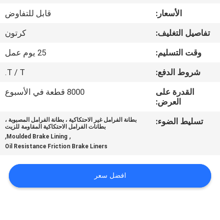
مراقبة
الأسعار:
قابل للتفاوض
الجودة
تفاصيل التغليف:
كرتون
اتصل
وقت التسليم:
25 يوم عمل
بنا
شروط الدفع:
T / T.
القدرة على
8000 قطعة في الأسبوع
اطلب
العرض:
اقتباس
تسليط الضوء:
بطانة الفرامل غير الاحتكاكية ، بطانة الفرامل المصبوبة ،
بطانات الفرامل الاحتكاكية المقاومة للزيت
,
,
Moulded Brake Lining
Oil Resistance Friction Brake Liners
خريطة
الموقع
افضل سعر
PRIVACY
POLICY