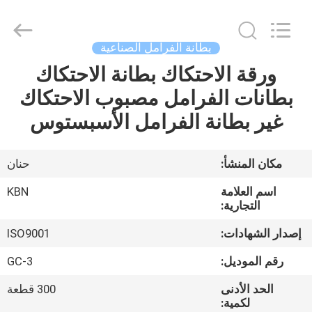
Zhengzhou
Kebona
Industry
Co.,
Ltd.
بطانة الفرامل الصناعية
All
Rights
Reserved.
ورقة الاحتكاك بطانة الاحتكاك
مسكن
بطانات الفرامل مصبوب الاحتكاك
منتجات
غير بطانة الفرامل الأسبستوس
معلومات
مكان المنشأ:
حنان
عنا
اسم العلامة
KBN
التجارية:
جولة
إصدار الشهادات:
ISO9001
في
رقم الموديل:
GC-3
المعمل
الحد الأدنى
300 قطعة
لكمية: