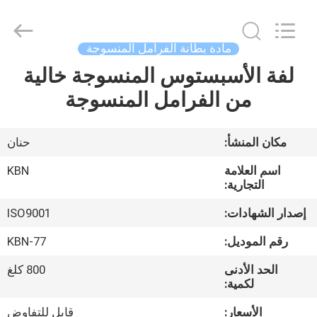
Zhengzhou
Kebona
Industry
Co.,
Ltd.
مادة بطانة الفرامل المنسوجة
All
Rights
Reserved.
لفة الأسبستوس المنسوجة خالية
مسكن
من الفرامل المنسوجة
منتجات
مكان المنشأ:
حنان
معلومات
اسم العلامة
KBN
عنا
التجارية:
إصدار الشهادات:
ISO9001
جولة
رقم الموديل:
KBN-77
في
الحد الأدنى
800 كلغ
المعمل
لكمية:
الأسعار:
قابل للتفاوض