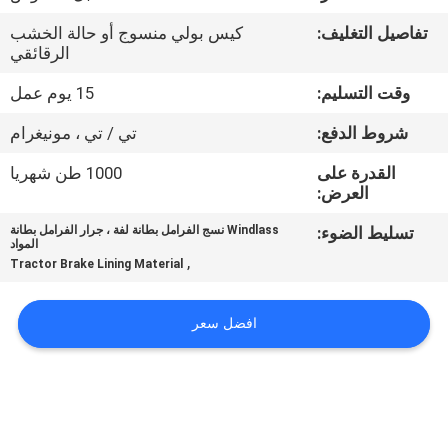
مراقبة
تفاصيل التغليف:
كيس بولي منسوج أو حالة الخشب
الجودة
الرقائقي
وقت التسليم:
15 يوم عمل
اتصل
شروط الدفع:
تي / تي ، مونيغرام
بنا
القدرة على
1000 طن شهريا
العرض:
اطلب
تسليط الضوء:
Windlass نسج الفرامل بطانة لفة ، جرار الفرامل بطانة
اقتباس
المواد
,
Tractor Brake Lining Material
خريطة
افضل سعر
الموقع
PRIVACY
POLICY