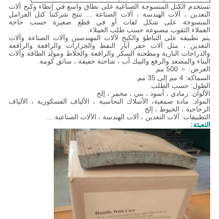
تستخدم الكتل المنسوجة الصناعية على نطاق واسع في إبطاء وكبح آلات
التعدين ،
آلات الهندسة ، آلات الصناعة ... تنتج شركتنا كتل الفرامل
المنسوجة على شكل لفات أو في قطع صغيرة حسب حاجة
العملاء.الثقوب مصنوعة حسب طلب العملاء.
يتم تطبيقه على التباطؤ والكبح لآلات المهندسين وآلات الصناعة وآلات
التعدين ، مثل آلات حفر آبار النفط والجرارات والرافعة والرافعة
والدراجات النارية ومطحنة السكر والرافعة والخلاط ومولد الطاقة وآلات
البناء والمصعد والرفع والبيك أب ، شاحنة خفيفة ، سائق كومة.
العرض: ＜ 500 مم
السماكة: 4 مم إلى 35 مم
الطول: حسب الطلب
الألوان: رمادي ، أسود ، بني ، محمر ، إلخ
المواد:
مادة صمغية،
الأسلاك النحاسية ، الألياف الفسكوزية ، الألياف
الزجاجية ، الخيوط ، إلخ
التطبيقات: آلات التعدين ، آلات الهندسة ، الآلات الصناعية ...
التعبئة: