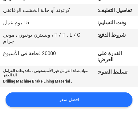
مراقبة
تفاصيل التغليف:
كرتونة أو حالة الخشب الرقائقي
الجودة
وقت التسليم:
15 يوم عمل
اتصل
شروط الدفع:
T / T ، L / C ، ويسترن يونيون ، موني
جرام
بنا
القدرة على
20000 قطعة في الأسبوع
العرض:
اطلب
تسليط الضوء:
مواد بطانة الفرامل غير الأسبستوس ، مادة بطانة الفرامل
اقتباس
آلة الحفر
,
Drilling Machine Brake Lining Material
خريطة
افضل سعر
الموقع
PRIVACY
POLICY