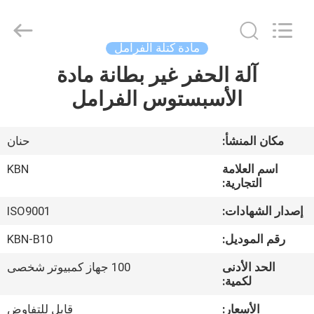
Zhengzhou
Kebona
Industry
Co.,
Ltd.
مادة كتلة الفرامل
All
Rights
Reserved.
آلة الحفر غير بطانة مادة
مسكن
الأسبستوس الفرامل
منتجات
مكان المنشأ:
حنان
معلومات
اسم العلامة
KBN
عنا
التجارية:
إصدار الشهادات:
ISO9001
جولة
رقم الموديل:
KBN-B10
في
الحد الأدنى
100 جهاز كمبيوتر شخصى
المعمل
لكمية:
الأسعار:
قابل للتفاوض