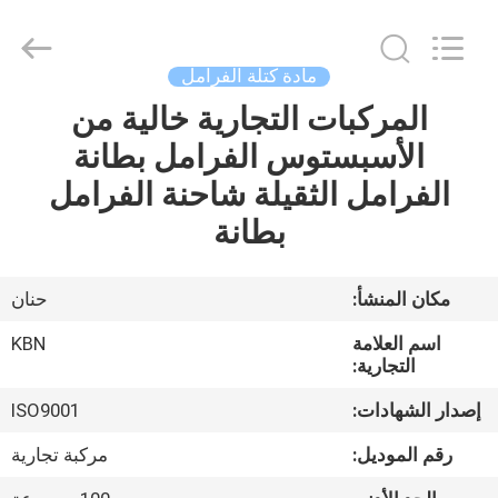
Zhengzhou
Kebona
Industry
Co.,
Ltd.
مادة كتلة الفرامل
All
Rights
Reserved.
المركبات التجارية خالية من
مسكن
الأسبستوس الفرامل بطانة
منتجات
الفرامل الثقيلة شاحنة الفرامل
بطانة
معلومات
عنا
مكان المنشأ:
حنان
اسم العلامة
KBN
جولة
التجارية:
في
إصدار الشهادات:
ISO9001
المعمل
رقم الموديل:
مركبة تجارية