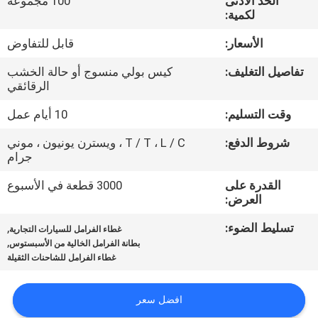
الحد الأدنى
100 مجموعة
مراقبة
لكمية:
الجودة
الأسعار:
قابل للتفاوض
تفاصيل التغليف:
كيس بولي منسوج أو حالة الخشب
اتصل
الرقائقي
بنا
وقت التسليم:
10 أيام عمل
شروط الدفع:
T / T ، L / C ، ويسترن يونيون ، موني
اطلب
جرام
اقتباس
القدرة على
3000 قطعة في الأسبوع
العرض:
خريطة
تسليط الضوء:
,
غطاء الفرامل للسيارات التجارية
الموقع
,
بطانة الفرامل الخالية من الأسبستوس
غطاء الفرامل للشاحنات الثقيلة
PRIVACY
افضل سعر
POLICY