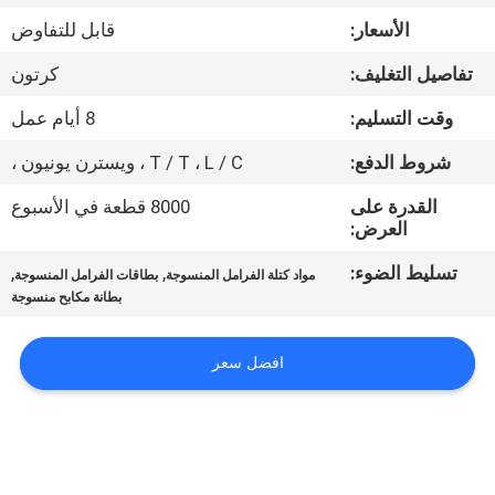
مراقبة
الأسعار:
قابل للتفاوض
الجودة
تفاصيل التغليف:
كرتون
اتصل
وقت التسليم:
8 أيام عمل
بنا
شروط الدفع:
T / T ، L / C ، ويسترن يونيون ،
القدرة على
8000 قطعة في الأسبوع
اطلب
العرض:
اقتباس
تسليط الضوء:
,
,
مواد كتلة الفرامل المنسوجة
بطاقات الفرامل المنسوجة
بطانة مكابح منسوجة
خريطة
افضل سعر
الموقع
PRIVACY
POLICY