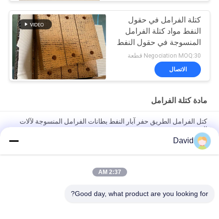
كتلة الفرامل في حقول
النفط مواد كتلة الفرامل
المنسوجة في حقول النفط
لحافلة الحفر
Negociation MOQ:30 قطعة
الاتصال
مادة كتلة الفرامل
كتل الفرامل الطريق حفر آبار النفط بطانات الفرامل المنسوجة لآلات
الحفر
David
بطانة فرامل منسوجة خالية من الأسبستوس، كتلة فرامل منسوجة،
وسادة فرامل منسوجة لحفر آبار النفط
2:37 AM
آلة الحفر المنسوجة غطاء الفرامل الكتل الفرامل الراتنجية لبرنامج حفر
الآبار النفطية
Good day, what product are you looking for?
فئات شعبية
جميع