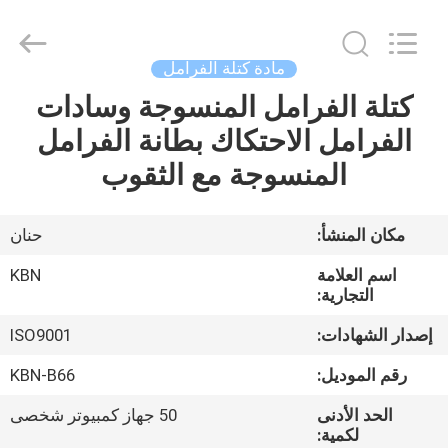
Zhengzhou
Kebona
Industry
Co.,
Ltd.
مادة كتلة الفرامل
All
Rights
Reserved.
كتلة الفرامل المنسوجة وسادات
مسكن
الفرامل الاحتكاك بطانة الفرامل
منتجات
المنسوجة مع الثقوب
معلومات
مكان المنشأ:
حنان
عنا
اسم العلامة
KBN
التجارية:
جولة
إصدار الشهادات:
ISO9001
في
رقم الموديل:
KBN-B66
المعمل
الحد الأدنى
50 جهاز كمبيوتر شخصى
لكمية: