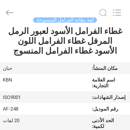
Zhengzhou
Kebona
Industry
Co.,
Ltd.
لفة بطانة الفرامل المنسوجة
All
Rights
Reserved.
غطاء الفرامل الأسود لعبور الرمل
مسكن
المرفل غطاء الفرامل اللون
منتجات
الأسود غطاء الفرامل المنسوج
معلومات
مكان المنشأ:
حنان
عنا
اسم العلامة
KBN
التجارية:
جولة
إصدار الشهادات:
ISO9001
في
رقم الموديل:
AF-248
المعمل
الحد الأدنى
20 لفات
لكمية: