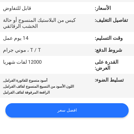
مراقبة
الأسعار:
قابل للتفاوض
الجودة
تفاصيل التغليف:
كيس من البلاستيك المنسوج أو حالة
الخشب الرقائقي
اتصل
وقت التسليم:
14 يوم عمل
بنا
شروط الدفع:
T / T ، موني جرام
اطلب
القدرة على
12000 لفات شهريا
العرض:
اقتباس
تسليط الضوء:
,
أسود منسوج للفاتورة الفرامل
,
اللون الأسود من النسيج المنسوج لفائف الفرامل
خريطة
الرافعة المرفوفة لفائف الفرامل
الموقع
افضل سعر
PRIVACY
POLICY