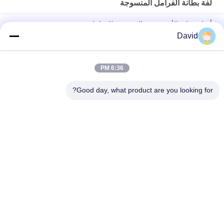
لفة بطانة الفرامل المنسوجة
أدوات غياب الأسبستوس المنسوجة للفرامل
David
أزيبست خالي من النسيج لفائف الفرامل لشركة صناعة السكر الجرار
الرافعة الرافعة المصعد
6:36 PM
ملفات غطاء الفرامل المنسوجة المرنة المرنة لجهاز حفر النفط
الكابستان
Good day, what product are you looking for?
فئات شعبية
جميع
بطانة لفة الفرامل
لفة بطانة الفرامل
لفة بطانة الفرامل 
مادة كتلة الفرامل
المنسوجة
بطانة الفرامل 
مادة بطانة الفرامل 
الصناعية
المنسوجة