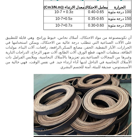
الحرارة
معامل الاحتكاك
معدل الارتداء ((Cm
3/N.m)
100 درجة مئوية
0.40-0.65
≤0.3 × 10-7
150 درجة مئوية
0.35-0.65
≤0.5×10-7
200 درجة مئوية
0.30-0.60
≤0.7×10-7
أن تكون
مصنوعة من مواد الاحتكاك، أسلاك نحاس، خيوط وراتنج. وهي قابلة للتطبيق
على الآلات الصناعية التي تتطلب درجة عالية من الاحتكاك، ويمكن استخدامها في
الجرارات، الآبار النفطية، الحفر، مصانع السكر،الرافعة، رافعات، آلات البناء، مولدات
الطاقة، منظمات الجهد، قطع الورق، آلات الطابع، آلات صهر الزجاج، الدراجات النارية
وغيرها من المجالات الصناعية.
يتم تعزيزها بالأسلاك النحاسية، وملابس الفرامل ذات
الأسلاك النحاسية في الداخل لديها أداء ارتداء جيد. في نفس الوقت، فهي خالية من
الأسبستوس، صديقة للبيئة، آمنة للجسم البشري.