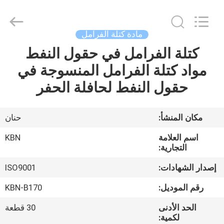
Zhengzhou
Kebona
Industry
Co.,
Ltd.
مادة كتلة الفرامل
All
Rights
Reserved.
كتلة الفرامل في حقول النفط
مسكن
مواد كتلة الفرامل المنسوجة في
منتجات
حقول النفط لحافلة الحفر
معلومات
مكان المنشأ:
حنان
عنا
اسم العلامة
KBN
التجارية:
جولة
إصدار الشهادات:
ISO9001
في
رقم الموديل:
KBN-B170
المعمل
الحد الأدنى
30 قطعة
لكمية: