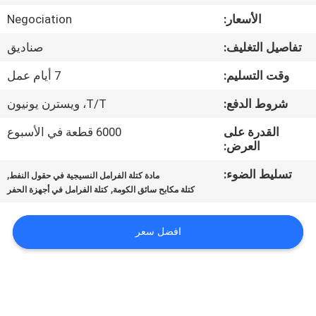
مراقبة
الأسعار:
Negociation
الجودة
تفاصيل التغليف:
صناديق
اتصل
وقت التسليم:
7 أيام عمل
بنا
شروط الدفع:
T/T، ويسترن يونيون
القدرة على
6000 قطعة في الأسبوع
اطلب
العرض:
اقتباس
تسليط الضوء:
,
مادة كتلة الفرامل النسيجية في حقول النفط
,
كتلة مكابح سائق الكومة
كتلة الفرامل في أجهزة الحفر
خريطة
افضل سعر
الموقع
PRIVACY
POLICY