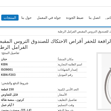
اس
اتصل بنا
ضبط الجودة
جولة في المعمل
حول بنا
المنتجات
ك للصندوق التروس المقبض الفرامل الرطبة
لرافعة للحفر أقراص الاحتكاك للصندوق التروس المقب
الفرامل الرطب
تفاصيل المنتج:
مكان المنشأ:
حنان
اسم العلامة التجارية:
KBN
إصدار الشهادات:
ISO9001
رقم الموديل:
KBN-F203
شروط الدفع والشحن:
الحد الأدنى لكمية:
150 قطعة
الأسعار:
قابل للتفاوض
تفاصيل التغليف:
كرتون ، منصة نقالة
وقت التسليم:
7 أيام عمل
شروط الدفع:
T/T، L/C، ويسترن يونيون