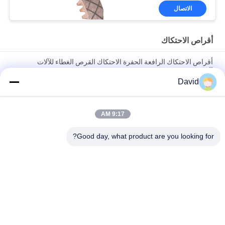
النحاسي
الاتصال
أقراص الاحتكاك
أقراص الاحتكاك الرافعة الحفرة الاحتكاك القرص الغطاء للآلات
الهندسية
David
أقراص الاحتكاك المبللة للكبح القرص الاحتكاك النحاسية البرونزية
المقبض القرص الكبح
9:17 AM
أقراص الاحتكاك للشاحنات الرافعة للحفر أقراص الاحتكاك للصندوق
التروس المقبض الفرامل الرطبة
Good day, what product are you looking for?
فئات شعبية
جميع
بطانة لفة الفرامل
لفة بطانة الفرامل
لفة بطانة الفرامل 
مادة كتلة الفرامل
المنسوجة