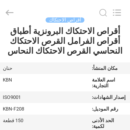
Zhengzhou
Kebona
Industry
Co.,
Ltd.
أقراص الاحتكاك
All
Rights
Reserved.
أقراص الاحتكاك البرونزية أطباق
مسكن
أقراص الفرامل القرص الاحتكاك
منتجات
النحاسي القرص الاحتكاك النحاس
معلومات
مكان المنشأ:
حنان
عنا
اسم العلامة
KBN
التجارية:
جولة
إصدار الشهادات:
ISO9001
في
رقم الموديل:
KBN-F208
المعمل
الحد الأدنى
150 قطعة
لكمية: