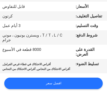
مراقبة
الأسعار:
قابل للتفاوض
الجودة
تفاصيل التغليف:
كرتون
اتصل
وقت التسليم:
3 أيام عمل
بنا
شروط الدفع:
T / T ، L / C ، ويسترن يونيون ، موني
جرام
اطلب
القدرة على
8000 قطعة في الأسبوع
العرض:
اقتباس
تسليط الضوء:
,
أقراص الاحتكاك في غطاء قرص الفرامل
,
أقراص الاحتكاك من النحاس
أقراص الاحتكاك من النحاس
خريطة
الموقع
افضل سعر
PRIVACY
POLICY