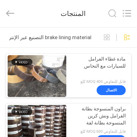
Zhengzhou
Kebona
Industry
المنتجات
Co.,
Ltd.
All
Rights
Reserved.
مسكن
brake lining material التصنيع عبر الإنترنت
منتجات
مادة غطاء الفرامل
للسيارات مع النحاس
معلومات
عنا
قابل للتفاوض MOQ:400 كلغ
الاتصال
جولة
براون المنسوجة بطانة
في
الفرامل ونش كرين
المعمل
المنسوجة بطانة لفة
الفرامل
قابل للتفاوض MOQ:600 كلغ