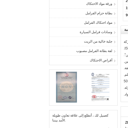
2
ورقة مواد الاحتكاك
1
بطانة حزام الفرامل
مواد احتكاك الفرامل
مة
وسادات فرامل السيارة
جلبة خالية من الزيت
لفة بطانة الفرامل مصبوب
أقراص الاحتكاك
2014 ، الحصول على الموافقة للتقدم بطلب للحصول على "High-tech Enterprise" وحصلت على 18 براءة اختراع.تصدير المنتجات إلى أكثر من 50
لة.
كعميل لك ، أتطلع إلى علاقة تعاون طويلة
الأمد بيننا.
Z