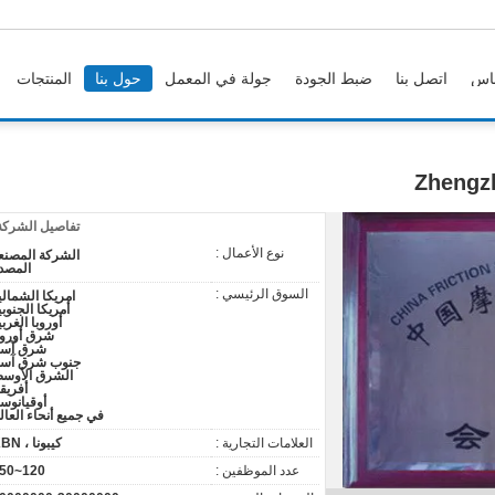
اس
اتصل بنا
ضبط الجودة
جولة في المعمل
حول بنا
المنتجات
Zhengzh
تفاصيل الشركة
نوع الأعمال :
الشركة المصنع
المصد
السوق الرئيسي :
امريكا الشمالي
أمريكا الجنوبي
أوروبا الغربي
شرق أوروب
شرق آسي
جنوب شرق آسي
الشرق الأوس
أفريقي
أوقيانوسي
في جميع أنحاء العال
العلامات التجارية :
كيبونا ، KBN
عدد الموظفين :
120~150