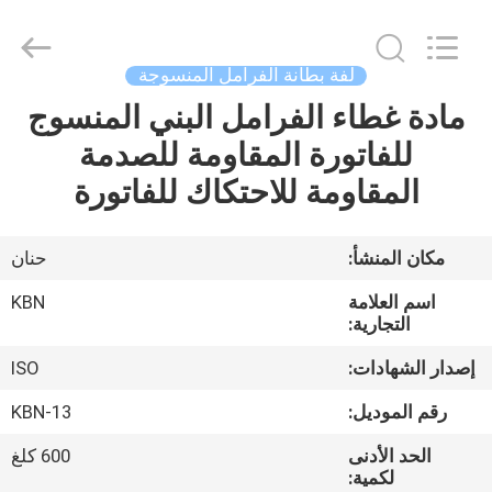
Zhengzhou
Kebona
Industry
Co.,
Ltd.
لفة بطانة الفرامل المنسوجة
All
Rights
Reserved.
مادة غطاء الفرامل البني المنسوج
مسكن
للفاتورة المقاومة للصدمة
منتجات
المقاومة للاحتكاك للفاتورة
معلومات
مكان المنشأ:
حنان
عنا
اسم العلامة
KBN
التجارية:
جولة
إصدار الشهادات:
ISO
في
رقم الموديل:
KBN-13
المعمل
الحد الأدنى
600 كلغ
لكمية: