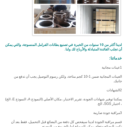
لدينا أكثر من 10 سنوات من الخبرة في تصنيع بطانات الفرامل المنسوجة، والتي يمكن
أن تجلب الفائدة المتبادلة والأرباح لك ولنا.
خدماتنا:
1عينات مجانية
العينات المجانية ضمن 1-10 كجم متاحة، ولكن رسوم التوصيل يجب أن تدفع من
جانبك.
2الشهادات
يمكننا توفير شهادات الجودة، تقرير الاختبار، مكان الأصلي (النموذج A، النموذج E، الخ)
، اختبار SGS، الخ.
3مراقبة جودة صارمة
قسم مراقبة الجودة لدينا سيفحص كل دفعة من البضائع قبل التحميل، فقط بعد أن
تكون البضائع مؤهلة، يمكن السماح لها بالخروج من المصنع.