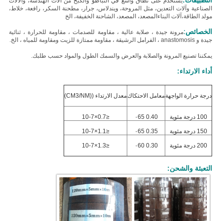
التطبيقات:
يستخدم على نطاق واسع في التباطؤ والكبح من آلات الهندسة، والآلات
الصناعية وآلات التعدين، مثل المروحة، ويندلاس، جرار، مطحنة السكر، رافعة، خلاط،
مولد الطاقة،آلات البناءالمصعد، المصعد، الشاحنة الخفيفة، الخ
الخصائص:
مرونة جيدة ، صلابة عالية ، مقاومة للصدمات ، مقاومة للحرارة ، ثنائية
جيدة و anastomosis ، الفرامل الرشيقة ، مقاومة ممتازة للزيت ومقاومة للمياه ، الخ.
يمكننا تصنيع المرونة والصلابة والعرض والسمك الطول والمواد حسب طلبك.
أداء الارتداء:
درجة حرارة الواجهة
معامل الاحتكاك
معدل الارتداء ((CM3/NM)
100 درجة مئوية
0.40 ٠65
≤0.7×10-7
150 درجة مئوية
0.35 ٠65
≤1.1×10-7
200 درجة مئوية
0.30 ٠60
≤1.3×10-7
التعبئة والشحن: