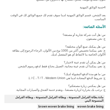
4خدمة الوثائق المهنية
بعد الشحن، قسم الوثائق المهنية لدينا سوف تقدم لك جميع الوثائق لك في الوقت
المناسب.
الأسئلة الشائعة:
س: هل أنت شركة تجارية أو مصنعة؟
ج: نحن مصنعون.
س: هل يمكنك صنع ألوان مختلفة؟
ج: نعم. يمكننا تخصيص أكثر من 1000 نوع من الألوان، الرجاء الرجوع إلى بطاقة
الألوان الخاصة بنا لالتقاط أي هو المفضل لديك.
س: هل يمكن أن تقدم عينة لاختبار؟
ج: نعم، يمكننا أن نقدم عينة مجانية، العميل يحتاج فقط لدفع رسوم الشحن.
س: ما هو مدة الدفع المقبولة لديك؟
ج: شروط الدفع المعتادة لدينا هي L / C ، T / T ، Western Union.
س: هل يمكنني زيارة مصنعكم؟
ج: نرحب بك بحرارة لزيارة مصنعنا ، ونقدم خدمة الفندق والسيارات المجانية.
مادة بطانة الفرامل المنسوجة ، وبطانة الفرامل المنسوجة ، وبطانة الفرامل
المنسوجة البني
brown woven brake lining
woven brake lining