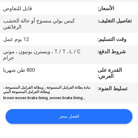
مراقبة
الأسعار:
قابل للتفاوض
الجودة
تفاصيل التغليف:
كيس بولي منسوج أو حالة الخشب
الرقائقي
اتصل
وقت التسليم:
12 يوم عمل
بنا
شروط الدفع:
T / T ، L / C ، ويسترن يونيون ، موني
جرام
اطلب
القدرة على
800 طن شهريا
اقتباس
العرض:
تسليط الضوء:
مادة بطانة الفرامل المنسوجة ، وبطانة الفرامل المنسوجة ،
وبطانة الفرامل المنسوجة البني
خريطة
,
,
brown woven brake lining
woven brake lining
الموقع
افضل سعر
PRIVACY
POLICY