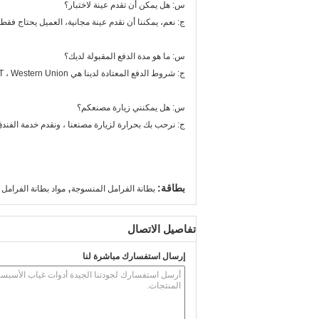
س: هل يمكن أن تقدم عينة لاختبار؟
ج: نعم، يمكننا أن نقدم عينة مجانية، العميل يحتاج ف
س: ما هو مدة الدفع المقبولة لديك؟
ج: شروط الدفع المعتادة لدينا هي L / C ، T / T ، Western Union.
س: هل يمكنني زيارة مصنعكم؟
ج: نرحب بك بحرارة لزيارة مصنعنا ، ونقدم خدمة الفندق
,
بطاقة:
بطانة الفرامل المنسوجة
مواد بطانة الفرامل
تفاصيل الاتصال
إرسال استفسارك مباشرة لنا