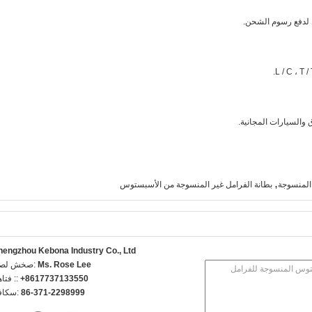
قط لدفع رسوم الشحن.
 والسيارات المجانية.
,
 المنسوجة
بطانة الفرامل غير المنسوجة من الأسبستوس
hengzhou Kebona Industry Co., Ltd
Ms. Rose Lee
اتصل شخص
+8617737133550
الهاتف 
86-371-2298999
الفاكس