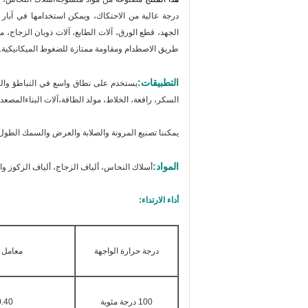
درجة عالية من الاحتكاك، ويمكن استخدامها في آبار 
الجهد، قطع الورق، آلات الطابع، آلات ذوبان الزجاج، م
طريق الاصطدام ومقاومة ممتازة للضغوط الميكانيكية.
التطبيقات:
يستخدم على نطاق واسع في التباطؤ والكبح
السكر، رافعة، الخلاط، مولد الطاقة،آلات البناءالمصعد،
يمكننا تصنيع المرونة والصلابة والعرض والسمك الطو
المواد:
أسلاك النحاس، ألياف الزجاج، ألياف الزكوز وال
أداء الارتداء:
درجة حرارة الواجهة
معامل ا
100 درجة مئوية
.40 ٠65