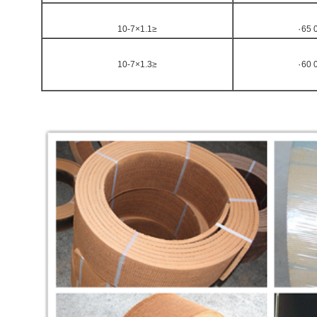
≤1.1×10-7
0
≤1.3×10-7
0