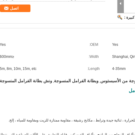
اتصل
بيرة :
Yes
OEM:
Yes
≤600mm
Width:
Shanghai, Qi
5m, 8m, 10m, 15m, etc
Length:
4-35mm
سوجة من الأسبستوس
وبطانة الفرامل المنسوجة
ونش بطانة الفرامل المنسوجة
,
,
مل
حرارة ، ثنائية جيدة وترابط ، مكابح رشيقة ، مقاومة ممتازة للزيت ومقاومة للمياه ، إلخ.
ألياف الزجاج من الراتنج، وألياف الفيسكوز
، قابلة للتطبيق على الآلات الصناعية التي تتطل