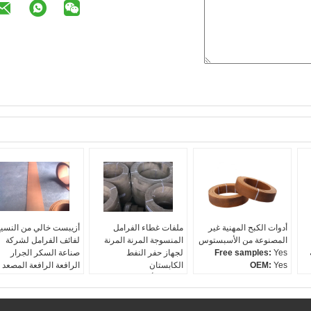
أدوات الكبح المهنية غير
ملفات غطاء الفرامل
أزيبست خالي من النسي
المصنوعة من الأسبستوس
المنسوجة المرنة المرنة
لفائف الفرامل لشركة
Yes
Free samples:
لجهاز حفر النفط
صناعة السكر الجرار
Yes
OEM:
الكابستان
الرافعة الرافعة المصعد
العرض:
≤600 ملم
المواد:
الأسلاك النحاسية ،
≤600mm
Width:
4-35mm
Thickness:
الراتنج ، الألياف الزجاجية ،
4-35mm
Thickness:
مواد الاحتكاك ، إلخ.
Farm
Applications: