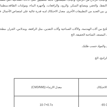
النفط، والحفر، ومصانع السكر، والرود، والرافعات، وأجهزة البناء، ومولدات الطاقة،منظما
ن بين العديد من التطبيقات الأخرى.
معدل الاحتكاك لديه قدرة عالية على امتصاص الأحمال ع
 من آلات الهندسة، والآلات الصناعية وآلات التعدين، مثل الرافعة، ويندلاس، الجرار، مطحن
 المصعد، الشاحنة الخفيفة، الخ
ل والمواد حسب طلبك.
راتنج، الخ
لاحتكاك
معدل الارتداء ((CM3/NM)
≤0.7×10-7
0