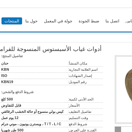
اس
اتصل بنا
ضبط الجودة
جولة في المعمل
حول بنا
المنتجات
أدوات غياب الأسبستوس المنسوجة للفرام
تفاصيل المنتج:
مكان المنشأ:
حنان
اسم العلامة التجارية:
KBN
إصدار الشهادات:
ISO
رقم الموديل:
KBN19
شروط الدفع والشحن:
الحد الأدنى لكمية:
500 كلغ
الأسعار:
قابل للتفاوض
تفاصيل التغليف:
كيس بولي منسوج أو حالة الخشب الرقائقي
وقت التسليم:
12 يوم عمل
شروط الدفع:
T / T ، L / C ، ويسترن يونيون ، موني جرام
القدرة على العرض:
500 طن شهريا