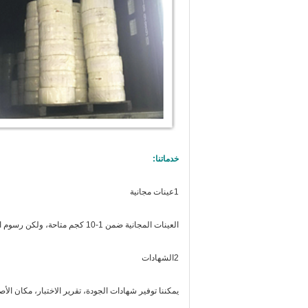
خدماتنا:
1عينات مجانية
العينات المجانية ضمن 1-10 كجم متاحة، ولكن رسوم التوصيل يجب أن تدفع من جانبك.
2الشهادات
يمكننا توفير شهادات الجودة، تقرير الاختبار، مكان الأصلي (النموذج A، النموذج E، الخ)