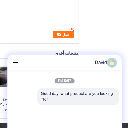
/ 3000)
0
(
منتجات أخرى
David
5:57 PM
Good day, what product are you looking 
صلابة عالية غير
الراتنج الخالي من
الأسبستوس منسوجة
for?
الأسبستوس المنسوج
مكابح غطاء لفة العجلة
لفائف الفرامل المتحركة
المضادة للصدمات
المقاومة للحرارة مع
الكهربائية
الأسلاك النحاسية
العرض:
≤600 ملم
≤600mm
Width:
Thickness:
4-35mm
Thickness:
4-35mm