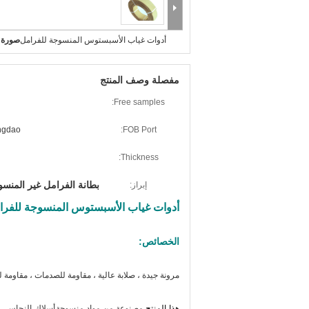
أدوات غياب الأسبستوس المنسوجة للفرامل
صورة ك
مفصلة وصف المنتج
Free samples:
ngdao
FOB Port:
Thickness:
بطانة الفرامل غير المن
إبراز:
أدوات غياب الأسبستوس المنسوجة للفرا
الخصائص:
مرونة جيدة ، صلابة عالية ، مقاومة للصدمات ، مقاومة لل
هذا المنتج
مصنوعة من مواد منسوجة
أسلاك النحاس، و