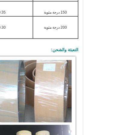
150 درجة مئوية
.35 ٠65
200 درجة مئوية
.30 ٠60
التعبئة والشحن: