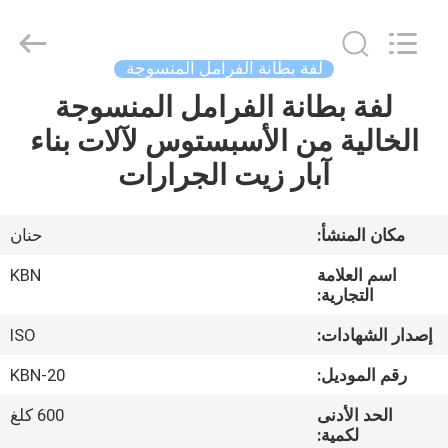
Zhengzhou
Kebona
Industry
Co.,
Ltd.
لفة بطانة الفرامل المنسوجة
All
Rights
Reserved.
لفة بطانة الفرامل المنسوجة
مسكن
الخالية من الأسبستوس لآلات بناء
منتجات
آبار زيت الجرارات
معلومات
مكان المنشأ:
حنان
عنا
اسم العلامة
KBN
التجارية:
جولة
إصدار الشهادات:
ISO
في
رقم الموديل:
KBN-20
المعمل
الحد الأدنى
600 كلغ
لكمية: