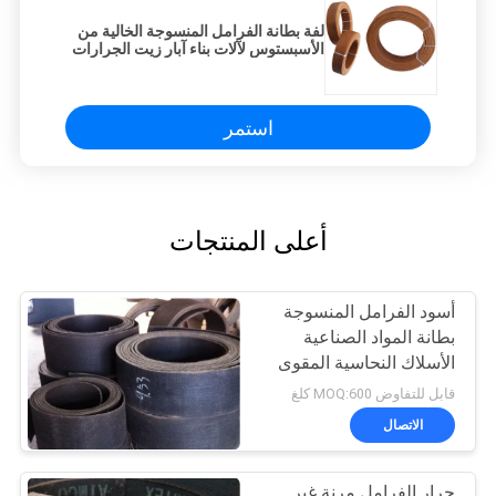
لفة بطانة الفرامل المنسوجة الخالية من
الأسبستوس لآلات بناء آبار زيت الجرارات
استمر
أعلى المنتجات
أسود الفرامل المنسوجة
بطانة المواد الصناعية
الأسلاك النحاسية المقوى
استخدام رافعة
قابل للتفاوض MOQ:600 كلغ
الاتصال
جرار الفرامل مرنة غير