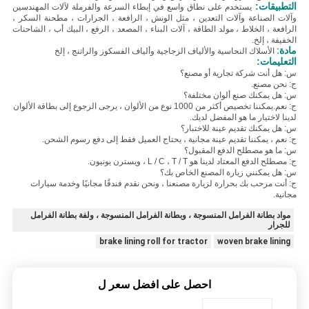
التطبيقات:
يستخدم على نطاق واسع في إبطاء السرعة والفرملة لآلات المهندسين
وآلات الصناعة وآلات التعدين ، مثل الونش ، الرافعة ، الجرارات ، مطحنة السكر ،
الرافعة ، الخلاط ، مولد الطاقة ، آلات البناء ، المصعد ، الرفع ، البيك أب ، الشاحنات
الخفيفة ، إلخ.
مادة:
الأسلاك النحاسية والألياف الزجاجية وألياف الفسكوز والراتنج ، إلخ
التعليمات:
س: هل أنت شركة تجارية أو مصنع؟
ج: نحن مصنع.
س: هل يمكنك صنع ألوان مختلفة؟
ج: نعم.يمكننا تخصيص أكثر من 1000 نوع من الألوان ، يرجى الرجوع إلى بطاقة الألوان
لدينا لاختيار ما هو المفضل لديك.
س: هل يمكنك تقديم عينة للاختبار؟
ج: نعم ، يمكننا تقديم عينة مجانية ، يحتاج العميل فقط إلى دفع رسوم الشحن.
س: ما هو مصطلح الدفع المقبول؟
ج: مصطلح الدفع المعتاد لدينا هو L / C ، T / T ، ويسترن يونيون.
س: هل يمكنني زيارة المصنع الخاص بك؟
ج: أنت مرحب بك بحرارة لزيارة مصنعنا ، ونحن نقدم فندقًا مجانيًا وخدمة سيارات
مجانية.
مواد بطانة الفرامل المنسوجة ، وبطانة الفرامل المنسوجة ، ولفة بطانة الفرامل
للجرار
brake lining roll for tractor
woven brake lining
احصل على افضل سعر ل