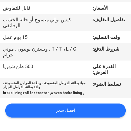
مراقبة
الأسعار:
قابل للتفاوض
الجودة
تفاصيل التغليف:
كيس بولي منسوج أو حالة الخشب
الرقائقي
اتصل
وقت التسليم:
15 يوم عمل
بنا
شروط الدفع:
T / T ، L / C ، ويسترن يونيون ، موني
جرام
اطلب
القدرة على
500 طن شهريا
اقتباس
العرض:
تسليط الضوء:
مواد بطانة الفرامل المنسوجة ، وبطانة الفرامل المنسوجة ،
ولفة بطانة الفرامل للجرار
خريطة
,
,
brake lining roll for tractor
woven brake lining
الموقع
افضل سعر
PRIVACY
POLICY