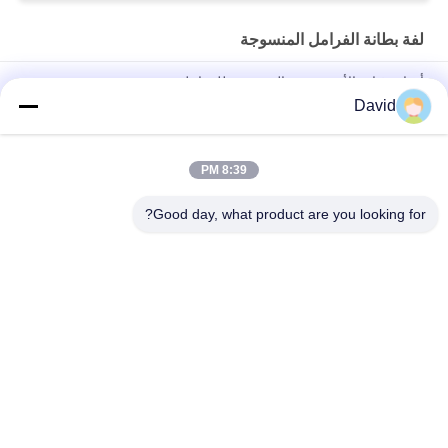
لفة بطانة الفرامل المنسوجة
أدوات غياب الأسبستوس المنسوجة للفرامل
David
أزيبست خالي من النسيج لفائف الفرامل لشركة صناعة السكر الجرار
الرافعة الرافعة المصعد
8:39 PM
ملفات غطاء الفرامل المنسوجة المرنة المرنة لجهاز حفر النفط
الكابستان
Good day, what product are you looking for?
فئات شعبية
جميع
بطانة لفة الفرامل
لفة بطانة الفرامل
لفة بطانة الفرامل 
مادة كتلة الفرامل
المنسوجة
بطانة الفرامل 
مادة بطانة الفرامل 