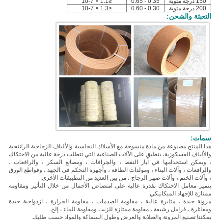
150 درجة مئوية
0.35 - 0.65
≤1.1 × 10-7
200 درجة مئوية
0.30 - 0.60
≤1.3 × 10-7
التعبئة والشحن:
سمات:
هذا المنتج
مصنوعة من مادة منسوجة مع
الأسلاك النحاسية والألياف الزجاجية الراتنجية
والألياف الفسكوزية
، ينطبق على الآلات الصناعية التي تتطلب درجة عالية من الاحتكاك
، ويمكن استخدامها في آبار النفط ، والجرافات ، ومصانع السكر ، والرافعات ،
والرافعات ، وآلات البناء ، ومولدات الطاقة ، وأجهزة التحكم في الجهد ، وقواطع الورق
، وآلات الختم ، وآلات صهر الزجاج ، من بين العديد من التطبيقات الأخرى.
يتميز معامل الاحتكاك بقدرة عالية على امتصاص الأحمال من خلال التأثير ومقاومة
ممتازة للإجهاد الميكانيكي.
مرونة جيدة ، مثابرة عالية ، مقاومة الصدمات ، مقاومة الحرارة ، ازدواجية جيدة
ومفاغرة ، فرامل رشيقة ، مقاومة ممتازة للزيت ومقاومة للماء ، إلخ.
يمكننا تصنيع المرونة والصلابة والعرض وطول السماكة والمواد حسب طلبك.