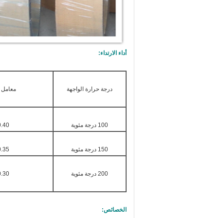
أداء الارتداء:
درجة حرارة الواجهة
معامل ا
100 درجة مئوية
.40 ٠65
150 درجة مئوية
.35 ٠65
200 درجة مئوية
.30 ٠60
الخصائص: