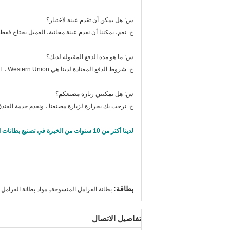
س: هل يمكن أن تقدم عينة لاختبار؟
ج: نعم، يمكننا أن نقدم عينة مجانية، العميل يحتاج ف
س: ما هو مدة الدفع المقبولة لديك؟
ج: شروط الدفع المعتادة لدينا هي L / C ، T / T ، Western Union.
س: هل يمكنني زيارة مصنعكم؟
ج: نرحب بك بحرارة لزيارة مصنعنا ، ونقدم خدمة الفندق
لدينا أكثر من 10 سنوات من الخبرة في تصنيع بطانات الفرامل المنسوجة، والتي يمكن أن تجلب الفائدة المتبادلة والأرباح لك ولنا.
,
بطاقة:
بطانة الفرامل المنسوجة
مواد بطانة الفرامل
تفاصيل الاتصال