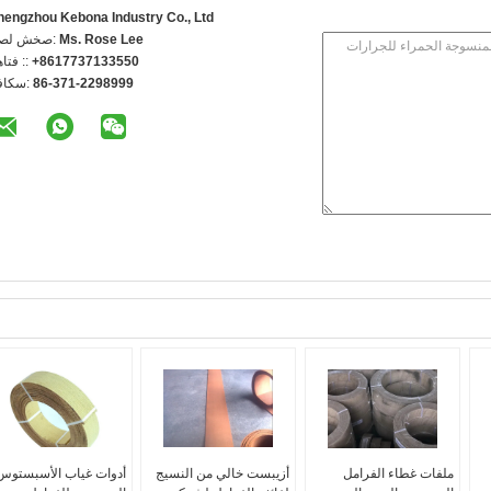
hengzhou Kebona Industry Co., Ltd
Ms. Rose Lee
اتصل شخص
+8617737133550
الهاتف 
86-371-2298999
الفاكس
ملفات غطاء الفرامل
أزيبست خالي من النسيج
أدوات غياب الأسبستوس