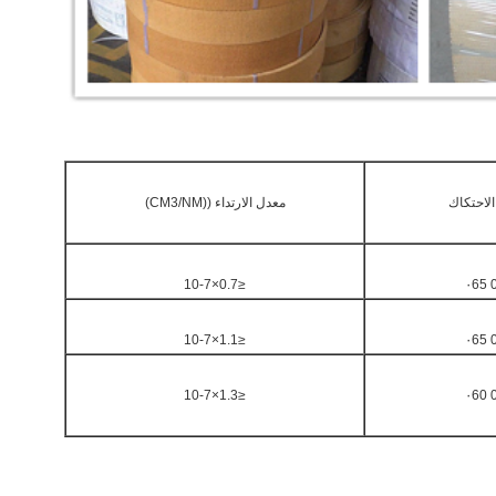
لاحتكاك
معدل الارتداء ((CM3/NM)
≤0.7×10-7
0
≤1.1×10-7
0
≤1.3×10-7
0