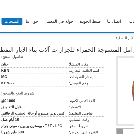
اس
اتصل بنا
ضبط الجودة
جولة في المعمل
حول بنا
المنتجات
آبار النفطية
امل المنسوجة الحمراء للجرارات آلات بناء الآبار النفطي
تفاصيل المنتج:
مكان المنشأ:
حنان
اسم العلامة التجارية:
KBN
إصدار الشهادات:
ISO
رقم الموديل:
KBN-22
شروط الدفع والشحن:
الحد الأدنى لكمية:
1000 كلغ
الأسعار:
قابل للتفاوض
تفاصيل التغليف:
كيس بولي منسوج أو حالة الخشب الرقائقي
وقت التسليم:
10 أيام عمل
شروط الدفع:
T / T ، L / C ، ويسترن يونيون ، موني جرام
القدرة على العرض:
600 طن شهريا