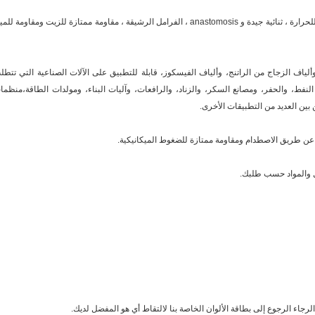
مرونة جيدة ، صلابة عالية ، مقاومة للصدمات ، مقاومة للحرارة ، ثنائية جيدة و anastomosis ، الفرامل الرشيقة ، مقاومة ممتازة للزيت ومقاومة ل
لياف الزجاج من الراتنج، وألياف الفيسكوز
، قابلة للتطبيق على الآلات الصناعية التي تتطل
لنفط، والحفر، ومصانع السكر، والزناد، والرافعات، وآليات البناء، ومولدات الطاقة،منظما
 بين العديد من التطبيقات الأخرى.
عن طريق الاصطدام ومقاومة ممتازة للضغوط الميكانيكية.
ل والمواد حسب طلبك.