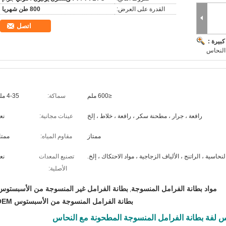
القدرة على العرض:
800 طن شهريا
اتصل
بيرة :
 النحاس
≤600 ملم
سماكة:
4-35 ملم
رافعة ، جرار ، مطحنة سكر ، رافعة ، خلاط ، إلخ
عينات مجانية:
نع
ممتاز
مقاوم المياه:
ممتا
نحاسية ، الراتنج ، الألياف الزجاجية ، مواد الاحتكاك ، إلخ.
تصنيع المعدات
نع
الأصلية:
مواد بطانة الفرامل المنسوجة
بطانة الفرامل غير المنسوجة من الأسبستوس
,
بطانة الفرامل المنسوجة من الأسبستوس OEM
س لفة بطانة الفرامل المنسوجة المطحونة مع النحاس