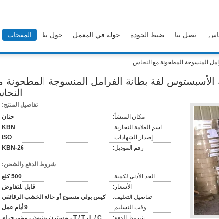
اس
اتصل بنا
ضبط الجودة
جولة في المعمل
حول بنا
المنتجات
رامل المنسوجة المطحونة مع النحاس
 الأسبستوس لفة بطانة الفرامل المنسوجة المطحونة م
النحا
تفاصيل المنتج:
مكان المنشأ:
حنان
اسم العلامة التجارية:
KBN
إصدار الشهادات:
ISO
رقم الموديل:
KBN-26
شروط الدفع والشحن:
الحد الأدنى لكمية:
500 كلغ
الأسعار:
قابل للتفاوض
تفاصيل التغليف:
كيس بولي منسوج أو حالة الخشب الرقائقي
وقت التسليم:
9 أيام عمل
شروط الدفع:
T / T ، L / C ، ويسترن يونيون ، موني جرام