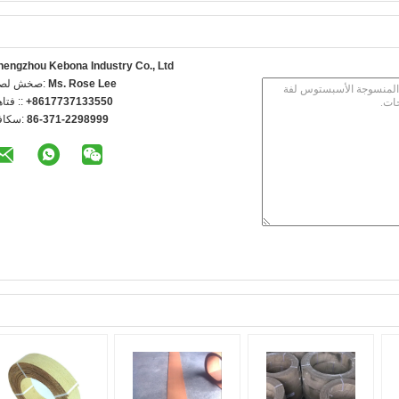
hengzhou Kebona Industry Co., Ltd
Ms. Rose Lee
اتصل شخص
+8617737133550
الهاتف 
86-371-2298999
الفاكس