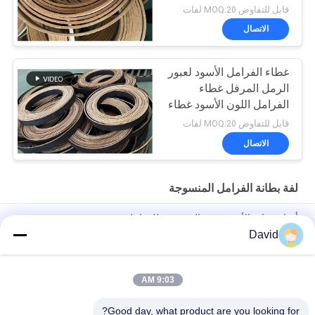
الفرامل المنسوج
قابل للتفاوض MOQ:20 لفات
الاتصال
غطاء الفرامل الأسود لعبور
الرمل المرفل غطاء
الفرامل اللون الأسود غطاء
الفرامل المنسوج
قابل للتفاوض MOQ:20 لفات
الاتصال
لفة بطانة الفرامل المنسوجة
أدوات غياب الأسبستوس المنسوجة للفرامل
David
أزيبست خالي من النسيج لفائف الفرامل لشركة صناعة السكر الجرار
الرافعة الرافعة المصعد
9:03 AM
ملفات غطاء الفرامل المنسوجة المرنة المرنة لجهاز حفر النفط
الكابستان
Good day, what product are you looking for?