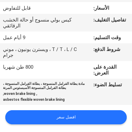
مراقبة
الأسعار:
قابل للتفاوض
الجودة
تفاصيل التغليف:
كيس بولي منسوج أو حالة الخشب
الرقائقي
اتصل
وقت التسليم:
9 أيام عمل
بنا
شروط الدفع:
T / T ، L / C ، ويسترن يونيون ، موني
جرام
اطلب
القدرة على
800 طن شهريا
اقتباس
العرض:
تسليط الضوء:
مادة بطانة الفرامل المنسوجة ، بطانة الفرامل المنسوجة ،
بطانة الفرامل المنسوجة الأسبستوس المرنة
خريطة
,
,
woven brake lining
الموقع
asbestos flexible woven brake lining
افضل سعر
PRIVACY
POLICY