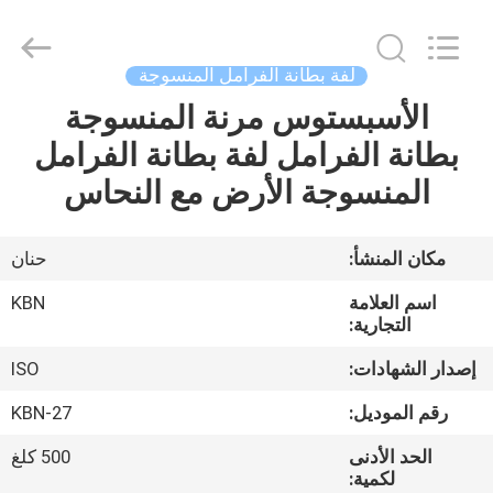
Zhengzhou
Kebona
Industry
Co.,
Ltd.
لفة بطانة الفرامل المنسوجة
All
Rights
Reserved.
الأسبستوس مرنة المنسوجة
مسكن
بطانة الفرامل لفة بطانة الفرامل
منتجات
المنسوجة الأرض مع النحاس
معلومات
مكان المنشأ:
حنان
عنا
اسم العلامة
KBN
التجارية:
جولة
إصدار الشهادات:
ISO
في
رقم الموديل:
KBN-27
المعمل
الحد الأدنى
500 كلغ
لكمية: