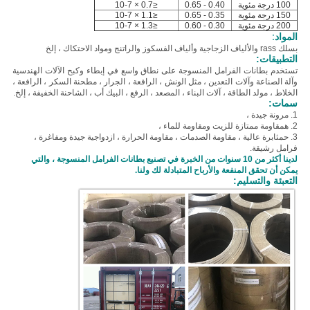
100 درجة مئوية
0.40 - 0.65
≤0.7 × 10-7
150 درجة مئوية
0.35 - 0.65
≤1.1 × 10-7
200 درجة مئوية
0.30 - 0.60
≤1.3 × 10-7
المواد:
ب
سلك rass والألياف الزجاجية وألياف الفسكوز والراتنج ومواد الاحتكاك ، إلخ
التطبيقات:
تستخدم بطانات الفرامل المنسوجة على نطاق واسع في إبطاء وكبح الآلات الهندسية
وآلة الصناعة وآلات التعدين ، مثل الونش ، الرافعة ، الجرار ، مطحنة السكر ، الرافعة ،
الخلاط ، مولد الطاقة ، آلات البناء ، المصعد ، الرفع ، البيك أب ، الشاحنة الخفيفة ، إلخ.
سمات:
1. مرونة جيدة ،
2. ه
مقاومة ممتازة للزيت ومقاومة للماء ،
3. ح
مثابرة عالية ، مقاومة الصدمات ، مقاومة الحرارة ، ازدواجية جيدة ومفاغرة ،
فرامل رشيقة.
لدينا أكثر من 10 سنوات من الخبرة في تصنيع بطانات الفرامل المنسوجة ، والتي
يمكن أن تحقق المنفعة والأرباح المتبادلة لك ولنا.
التعبئة والتسليم: