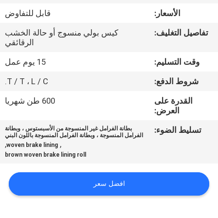
مراقبة
الأسعار:
قابل للتفاوض
الجودة
تفاصيل التغليف:
كيس بولي منسوج أو حالة الخشب
الرقائقي
اتصل
وقت التسليم:
15 يوم عمل
بنا
شروط الدفع:
T / T ، L / C.
اطلب
القدرة على
600 طن شهريا
العرض:
اقتباس
تسليط الضوء:
بطانة الفرامل غير المنسوجة من الأسبستوس ، وبطانة
الفرامل المنسوجة ، وبطانة الفرامل المنسوجة باللون البني
,
,
woven brake lining
خريطة
brown woven brake lining roll
الموقع
افضل سعر
PRIVACY
POLICY