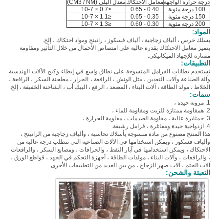
درجة حرارة الواجهة
معامل الاحتكاك
معدل البلى (CM3 / NM)
100 درجة مئوية
0.40 - 0.65
≤0.7 × 10-7
150 درجة مئوية
0.35 - 0.65
≤1.1 × 10-7
200 درجة مئوية
0.30 - 0.60
≤1.3 × 10-7
المواد:
ب
سلك خرس ، ألياف زجاجية ، ألياف فسكوز ، راتينج ومواد احتكاك ، إلخ.
يتميز معامل الاحتكاك بقدرة عالية على امتصاص الأحمال من خلال التأثير ومقاومة
ممتازة للإجهاد الميكانيكي.
التطبيقات:
تستخدم بطانات الفرامل المنسوجة على نطاق واسع في إبطاء وكبح الآلات الهندسية
وآلة الصناعة وآلات التعدين ، مثل الونش ، الرافعة ، الجرار ، مطحنة السكر ، الرافعة ،
الخلاط ، مولد الطاقة ، آلات البناء ، المصعد ، الرفع ، البيك أب ، الشاحنة الخفيفة ، إلخ.
سمات:
1. مرونة جيدة ،
2. ه
مقاومة ممتازة للزيت ومقاومة للماء ،
3. ح
مثابرة عالية ، مقاومة الصدمات ، مقاومة الحرارة ،
4. ازدواجية جيدة ومفاغرة ، فرامل رشيقة.
هذا المنتج مصنوع من مادة منسوجة بأسلاك نحاسية ، وألياف زجاجية من الراتينج ،
وألياف فسكوز ، ويمكن استخدامها في الآلات الصناعية التي تتطلب درجة عالية من
الاحتكاك ، ويمكن استخدامها في آبار النفط ، والجرافات ، ومصانع السكر ، والرافعات
، والرافعات ، وآلات البناء ، مولدات الطاقة ، أجهزة التحكم في الجهد ، قواطع الورق ،
آلات الختم ، آلات صهر الزجاج ، من بين العديد من التطبيقات الأخرى.
التعبئة والشحن: