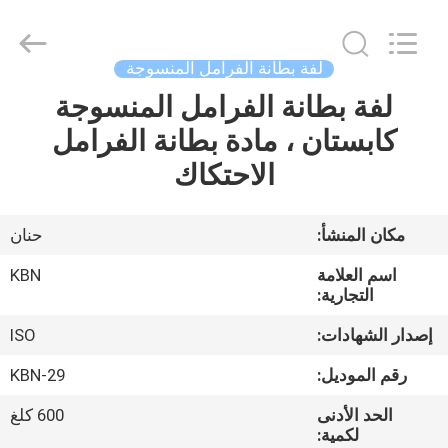
Zhengzhou
Kebona
Industry
Co.,
Ltd.
لفة بطانة الفرامل المنسوجة
All
Rights
Reserved.
لفة بطانة الفرامل المنسوجة
مسكن
كابستان ، مادة بطانة الفرامل
منتجات
الاحتكاك
معلومات
مكان المنشأ:
حنان
عنا
اسم العلامة
KBN
التجارية:
جولة
إصدار الشهادات:
ISO
في
رقم الموديل:
KBN-29
المعمل
الحد الأدنى
600 كلغ
لكمية: