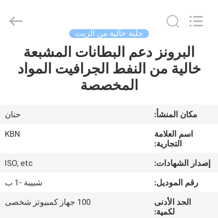
Zhengzhou
Kebona
Industry
Co.,
Ltd.
جلبة خالية من الزيت
All
Rights
Reserved.
البرونز دعم البطانات المشبعة
مسكن
خالية من النفط الجرافيت المواد
منتجات
المخصصة
معلومات
مكان المنشأ:
حنان
عنا
اسم العلامة
KBN
التجارية:
جولة
إصدار الشهادات:
ISO, etc
في
رقم الموديل:
شبيبة -1 ب
المعمل
الحد الأدنى
100 جهاز كمبيوتر شخصى
لكمية: