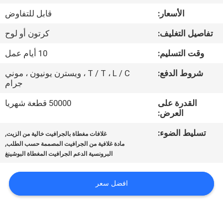
مراقبة
الأسعار:
قابل للتفاوض
الجودة
تفاصيل التغليف:
كرتون أو لوح
اتصل
وقت التسليم:
10 أيام عمل
بنا
شروط الدفع:
T / T ، L / C ، ويسترن يونيون ، موني
جرام
اطلب
القدرة على
50000 قطعة شهريا
العرض:
اقتباس
تسليط الضوء:
,
غلافات مغطاة بالجرافيت خالية من الزيت
,
مادة غلافية من الجرافيت المصممة حسب الطلب
خريطة
البرونسية الدعم الجرافيت المغطاة البوشينغ
الموقع
افضل سعر
PRIVACY
POLICY