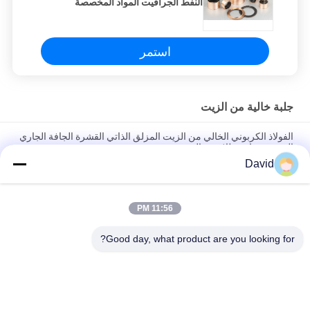
النفط الجرافيت المواد المخصصة
استمر
جلبة خالية من الزيت
الفولاذ الكربوني الخالي من الزيت المزلق الذاتي القشرة الجافة الجاري
القشرة مقاومة للاستعمال
David
مكافحة الارتداء الزيت الحر غلاف مع PTFE برونز غلاف برونز شبكة مع
PTFE BUshings
11:56 PM
زيت منخفض الضوضاء مشبع بالبطانات البرونزية مواد بوش التشحيم
الذاتي
Good day, what product are you looking for?
فئات شعبية
جميع