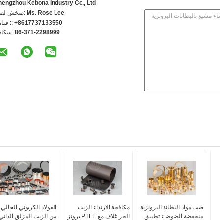
hengzhou Kebona Industry Co., Ltd
Ms. Rose Lee
اتصل شخص
+8617737133550
الهاتف 
86-371-2298999
الفاكس
صب مواد البطانة البرونزية
مكافحة الارتداء الزيت
الفولاذ الكربوني الخالي
منخفضة الضوضاء تطبيق
الحر غلاف مع PTFE برونز
من الزيت المزلق الذاتي