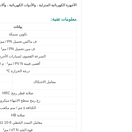
الأجهزة الكهربائية المنزلية ، والأدوات الكهربائية ، وآ
معلومات تقنية:
بيانات
تكوين سبيكة
ف ماكس.تحميل PN / مم²
ف مين.تحميل PN / مم²
السرعة القصوى لسيارات الأجرة
أقصى قيمة PV N / مم² · م / ث
درجة الحرارة ℃
معامل الاحتكاك
صلابة قطر رمح HRC
رع رمح سطح الانتهاء ميكروم
الكثافة γ جم / سم مكعب
صلابة HB
معامل التمدد الخطي α1 10-6 / ك
قوة الشد σT N / مم²