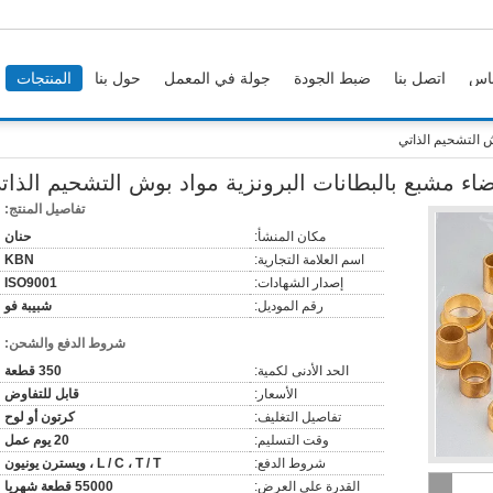
اس
اتصل بنا
ضبط الجودة
جولة في المعمل
حول بنا
المنتجات
 التشحيم الذاتي
 مشبع بالبطانات البرونزية مواد بوش التشحيم الذات
تفاصيل المنتج:
مكان المنشأ:
حنان
اسم العلامة التجارية:
KBN
إصدار الشهادات:
ISO9001
رقم الموديل:
شبيبة فو
شروط الدفع والشحن:
الحد الأدنى لكمية:
350 قطعة
الأسعار:
قابل للتفاوض
تفاصيل التغليف:
كرتون أو لوح
وقت التسليم:
20 يوم عمل
شروط الدفع:
L / C ، T / T ، ويسترن يونيون
القدرة على العرض:
55000 قطعة شهريا