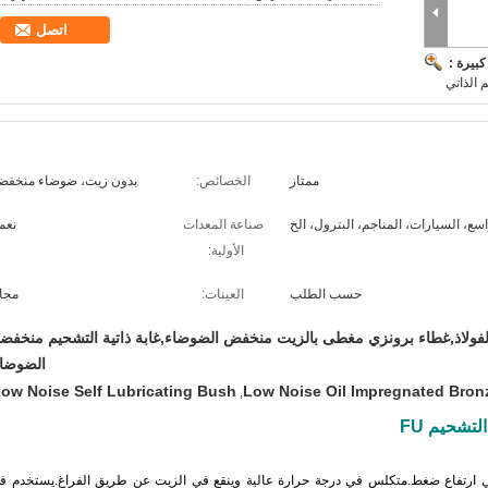
اتصل
بيرة :
 الذاتي
ممتاز
الخصائص:
بدون زيت، ضوضاء منخفض
ع، السيارات، المناجم، البترول، الخ
صناعة المعدات
نعم.
الأولية:
حسب الطلب
العينات:
مجانا
فولاذ,غطاء برونزي مغطى بالزيت منخفض الضوضاء,غابة ذاتية التشحيم منخفض
الضوضا
ow Noise Self Lubricating Bush
Low Noise Oil Impregnated Bron
,
تشحيم FU
 ارتفاع ضغط.متكلس في درجة حرارة عالية وينقع في الزيت عن طريق الفراغ.يستخدم ف