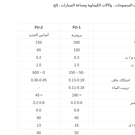
لات المنسوجات ، والآلات الكيماوية وصناعة السيارات ، إلخ.
FU-2
FU-1
برونزية
أساس الحديد
150
200
60
100
 م / ث
0.3
0.2
1.0
1.5
0 ~ 600
-50 ~ 150
احتكاك جاف
0.13-0.18
0.30-0.45
تزييت الماء
0.11-0.16
-
> 45
> 180
تر
0.2-0.8
0.2-0.8
6.0
6.8
80
40
13
18
80
50