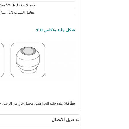
قوة الانضغاط σC N / مم²
معامل الشباب EN / مم²
شكل جلبة متكلس FU:
,
,
بطاقة:
مادة جلبة الجرافيت
محمل خالٍ من الزيت
ج
تفاصيل الاتصال