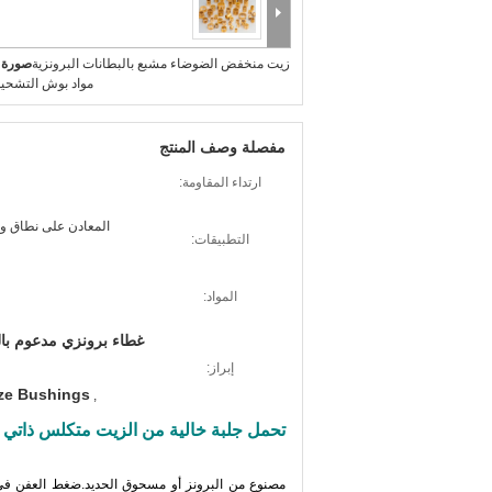
زيت منخفض الضوضاء مشبع بالبطانات البرونزية
صورة ك
مواد بوش التشحيم
مفصلة وصف المنتج
ارتداء المقاومة:
المعادن على نطاق واس
التطبيقات:
المواد:
غطاء برونزي مدعوم بال
إبراز:
ze Bushings
,
تحمل جلبة خالية من الزيت متكلس ذاتي ال
مصنوع من البرونز أو مسحوق الحديد.ضغط العفن في