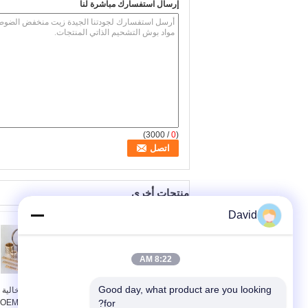
إرسال استفسارك مباشرة لنا
/ 3000)
0
(
منتجات أخرى
David
8:22 AM
Good day, what product are you looking 
القوة العالية الخالية من
جلبة عالية الصلابة خالية
النفط غطاء غطاء
for?
من الزيت لتطبيق OEM