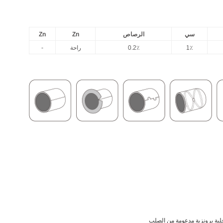
سي
الرصاص
Zn
Zn
1٪
0.2٪
راحة
-
لبة برونزية مدعومة من الصلب