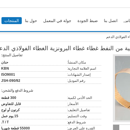
اس
اتصل بنا
ضبط الجودة
جولة في المعمل
حول بنا
المنتجات
ء الفولاذي الدعم
الية من النفط غطاء غطاء البرونزية الغطاء الفولاذي الدع
تفاصيل المنتج:
مكان المنشأ:
حنان
اسم العلامة التجارية:
KBN
إصدار الشهادات:
ISO9001
رقم الموديل:
JSH-090/92
شروط الدفع والشحن:
الحد الأدنى لكمية:
300 قطعة
الأسعار:
قابل للتفاوض
تفاصيل التغليف:
كرتون أو لوح
وقت التسليم:
15 يوم عمل
شروط الدفع:
T / T.
القدرة على العرض:
55000 قطعة شهريا