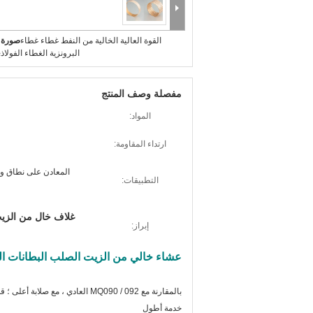
القوة العالية الخالية من النفط غطاء غطاء
صورة ك
البرونزية الغطاء الفولاذ
مفصلة وصف المنتج
المواد:
ارتداء المقاومة:
المعادن على نطاق واس
التطبيقات:
غلاف خال من الزيت
إبراز:
عشاء خالي من الزيت الصلب البطانات المغ
بالمقارنة مع MQ090 / 092 العادي
خدمة أطول