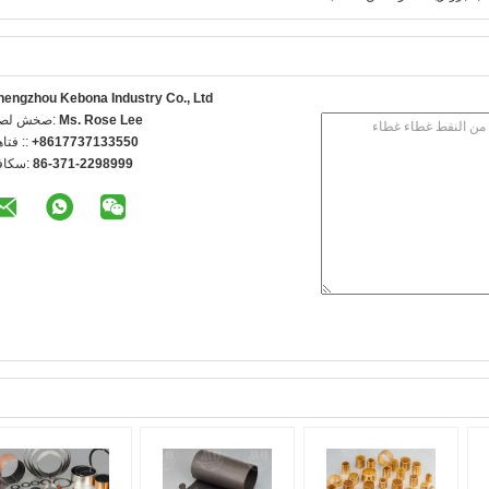
hengzhou Kebona Industry Co., Ltd
Ms. Rose Lee
اتصل شخص
+8617737133550
الهاتف 
86-371-2298999
الفاكس