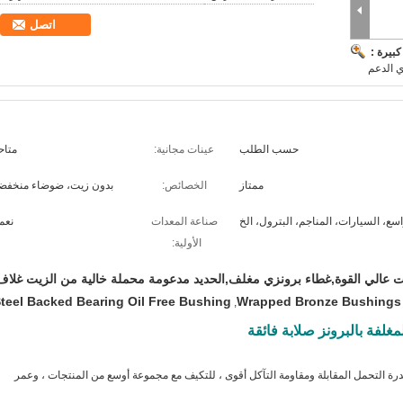
اتصل
بيرة :
ي الدعم
حسب الطلب
عينات مجانية:
متاح
ممتاز
الخصائص:
بدون زيت، ضوضاء منخفض
ع، السيارات، المناجم، البترول، الخ
صناعة المعدات
نعم.
الأولية:
 عالي القوة,غطاء برونزي مغلف,الحديد مدعومة محملة خالية من الزيت غلاف
teel Backed Bearing Oil Free Bushing
Wrapped Bronze Bushings
,
لفة بالبرونز صلابة فائقة
 ، مع صلابة أعلى ؛ قدرة التحمل المقابلة ومقاومة التآكل أقوى ، للتكيف مع مجموعة أوسع من المنتجات ، وعمر