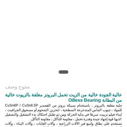
منتوج وصف
عالية الجودة خالية من الزيت تحمل البرونز مغلفة بالزيوت خالية
من البطانة Oilless Bearing
جلبة مغلفة بالبرونز ، باستخدام سبيكة برونز من القصدير CuSn8P / CuSn6.5P
للمواد ، جيوب الماس المتدحرجة السطحية ، لتخزين الشحوم أو مسحوق الجرافيت ،
لبناء فيلم تزييت سريعًا في بداية الحركة ومن ثم تقليل احتكاك بدء التشغيل والتشغيل
؛لديها قوة إجهاد جيدة وقدرة تحمل ، مقاومة للتآكل ، مقاومة التآكل.
تستخدم على نطاق واسع في الآلات الزراعية ، وآلات الغابات ، وآلات البناء ، وآلات