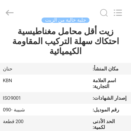
Zhengzhou
Kebona
Industry
Co.,
Ltd.
جلبة خالية من الزيت
All
Rights
Reserved.
زيت أقل محامل مغناطيسية
مسكن
احتكاك سهلة التركيب المقاومة
منتجات
الكيميائية
معلومات
مكان المنشأ:
حنان
عنا
اسم العلامة
KBN
التجارية:
جولة
إصدار الشهادات:
ISO9001
في
رقم الموديل:
شبيبة -090
المعمل
الحد الأدنى
200 قطعة
لكمية: