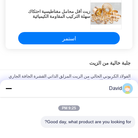
زيت أقل محامل مغناطيسية احتكاك
سهلة التركيب المقاومة الكيميائية
استمر
جلبة خالية من الزيت
الفولاذ الكربوني الخالي من الزيت المزلق الذاتي القشرة الجافة الجاري
القشرة مقاومة للاستعمال
David
مكافحة الارتداء الزيت الحر غلاف مع PTFE برونز غلاف برونز شبكة مع
PTFE BUshings
9:25 PM
زيت منخفض الضوضاء مشبع بالبطانات البرونزية مواد بوش التشحيم
الذاتي
Good day, what product are you looking for?
فئات شعبية
جميع