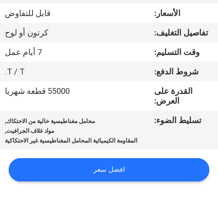
مراقبة
الأسعار:
قابل للتفاوض
الجودة
تفاصيل التغليف:
كرتون أو لوح
اتصل
وقت التسليم:
7 أيام عمل
بنا
شروط الدفع:
T / T.
القدرة على
55000 قطعة شهريا
اطلب
العرض:
اقتباس
تسليط الضوء:
,
محامل مغناطيسية خالية من الاحتكاك
,
مواد غلاف الجرافيت
المقاومة الكيميائية المحامل المغناطيسية غير الاحتكاكية
خريطة
الموقع
افضل سعر
PRIVACY
POLICY