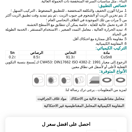
البناء ، مثل مناسبات السرعة المنخفضة ذات الحمولة العالية.
خصائص التطبيق:
1. مزايا الوزن الخفيف والتكلفة المنخفضة ، للتطبيق المضغوط ، التركيب السهل ؛
2. يتم تخزين الزيت أو الشحوم في جيوب الزيت ، ثم يتم تمديد وقت تطبيق الزيت أكثر
من 5 مرات من تلك الموجودة في الغلاف النحاسي العام ؛
3. قدرة تحمل عالية للغاية ، خاصة يمكن أن تتطابق مع الأسطح الخشنة.
4. تبديد الحرارة العالية ، معامل التمدد الصغير ، الاستخدام المستقر ، الخدمة الطويلة
في الحياة.
5. مقاومة تآكل ممتازة مع احتكاك أقل.
6. المقاومة الكيميائية.
التركيب الكيميائي:
مادة
النحاس
الرصاص
Sn
0.2٪
8.5٪
91.3٪
CuSn8
الرجوع إلى معيار DIN17662 ISO 4382-2: 1991 ؛CW453 ك.يُسمح بنسبة التكوين
الفعلية لأعلى أو لأسفل في نطاق معين
الأنواع المتوفرة:
لمزيد من المعلومات ، يرجى ترك رسالة لنا.
محامل مغناطيسية خالية من الاحتكاك
مواد غلاف الجرافيت
المقاومة الكيميائية المحامل المغناطيسية غير الاحتكاكية
احصل على افضل سعر ل