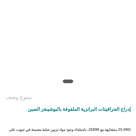
منتوج وصف
إدراج الجرافيتات البرانزية الملفوفة بالبوشينغز الصين
JS-09G متشابهة مع JS090، باستثناء وجود مواد تزيين صلبة مضمنة في جيوب على