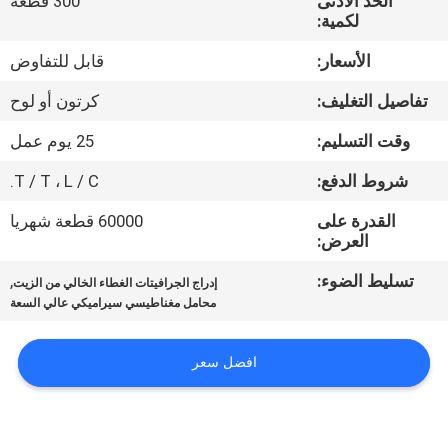
الحد الأدنى
300 قطعة
مراقبة
لكمية:
الجودة
الأسعار:
قابل للتفاوض
تفاصيل التغليف:
كرتون أو لوح
اتصل
بنا
وقت التسليم:
25 يوم عمل
شروط الدفع:
T / T ، L / C.
اطلب
القدرة على
60000 قطعة شهريا
اقتباس
العرض:
تسليط الضوء:
,
إدراج الجرافيتات الغطاء الخالي من الزيت
خريطة
محامل مغناطيسي سيراميكي عالي السعة
الموقع
افضل سعر
PRIVACY
POLICY