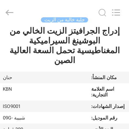
Zhengzhou
Kebona
Industry
Co.,
Ltd.
جلبة خالية من الزيت
All
Rights
Reserved.
إدراج الجرافيتز الزيت الخالي من
مسكن
البوشينغ السيراميكية
منتجات
المغناطيسية تحمل السعة العالية
الصين
معلومات
عنا
مكان المنشأ:
حنان
اسم العلامة
KBN
جولة
التجارية:
في
إصدار الشهادات:
ISO9001
المعمل
رقم الموديل:
شبيبة -09G