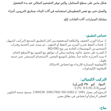
شكل ماس على سطح المحامل، والتي توفر التشحيم المثالي عند بدء التشغيل
والعمل،حتى مع نقص النفطيمكن استخدامه في آلات البناء، صناديق التروس، أجزاء
مشابك السيارات، آلات الغابات، إلخ.
خصائص التطبيق:
1- مزايا الوزن الخفيف والتكلفة المنخفضة،من أجل التطبيق المدمج،التركيب السهل؛
2. فتحات النفط تخزن المزيد من النفط أو الدهون ، ثم تمديد عمر الخدمة وفترات
التشحيم من البوشينغات العادية من نوع MQ-090.
3 القدرة على تحمل عالية، وخاصة يمكن أن تتوافق مع العمود مع الأسطح الخام؛
4 تبديد الحرارة عالية جداً، معامل التوسع الصغير، الاستخدام المستقر، عمر خدمة
طويل.
5المقاومة الممتازة للارتداء مع انخفاض الاحتكاك
6مقاومة للكيماويات
التركيب الكيميائي:
المواد
كيو
Pb
(إس إن)
كوسن8
91.3٪
8.5٪
0.2%
الرجوع إلى معيار DIN17662 ISO 4382-2: 1991؛ CW453K. يسمح بنسبة التكوين
الفعلي لارتفاع أو انخفاض في نطاق معين
متاح: