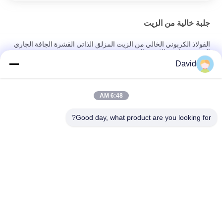
جلبة خالية من الزيت
الفولاذ الكربوني الخالي من الزيت المزلق الذاتي القشرة الجافة الجاري
القشرة مقاومة للاستعمال
David
مكافحة الارتداء الزيت الحر غلاف مع PTFE برونز غلاف برونز شبكة مع
PTFE BUshings
6:48 AM
زيت منخفض الضوضاء مشبع بالبطانات البرونزية مواد بوش التشحيم
الذاتي
Good day, what product are you looking for?
فئات شعبية
جميع
بطانة لفة الفرامل
لفة بطانة الفرامل
لفة بطانة الفرامل 
مادة كتلة الفرامل
المنسوجة