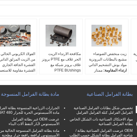
ية
زيت منخفض الضوضاء
مكافحة الارتداء الزيت
الفولاذ الكربوني الخالي
مشبع بالبطانات البرونزية
الحر غلاف مع PTFE برونز
من الزيت المزلق الذاتي
مواد بوش التشحيم الذاتي
غلاف برونز شبكة مع
القشرة الجافة الجاري
ارتداء المقاومة:
ممتاز
PTFE BUshings
القشرة مقاومة للاستعم
الخصائص:
بدون زيت،
المواد:
حسب الطلب
التطبيقات:
المعادن على
ضوضاء منخفضة
عينات مجانية:
نعم..
نطاق واسع، السيارات،
التطبيقات:
المعادن على
صناعة المعدات الأولية:
المناجم، البترول، الخ
نطاق واسع، السيارات،
نعم..
المواد:
حسب الطلب
بطانة الفرامل الصناعية
مادة بطانة الفرامل المنسوجة
المناجم، البترول، الخ
ارتداء المقاومة:
ممتاز
عينات مجانية:
نعم..
صناعة المعدات الأولية:
صناعة المعدات الأولية:
تخصيص شكل بطانات الفرامل الصناعية
الجرارات الزراعية المنسوجة بطانة الفرا
نعم..
نعم..
الفرامل الفرامل كتلة الفرامل الفرامل
مادة الأسبستوس الحرة للجرار FIAT 480
مواد الاحتكاك الصناعية ذات الشكل الخاص
عرضت OEM غير بطانة الفرامل
بطانة الفرامل الصناعية
الأسبستوس لآبار النفط آلات البناء
OEM عرضت الفرامل الصناعية بطانة /
مادة بطانة الفرامل المنسوجة الخالية من
شاحنة الفرامل بطانة الشكل حسب الطلب
الأسبستوس لرافعة رافعة جرار مطحنة