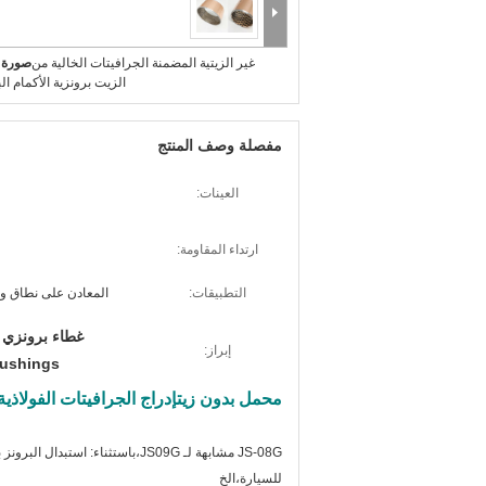
غير الزيتية المضمنة الجرافيتات الخالية من
صورة ك
الزيت برونزية الأكمام ال
مفصلة وصف المنتج
العينات:
ارتداء المقاومة:
التطبيقات:
المعادن على نطاق واس
غطاء برونزي م
إبراز:
Bushings
محمل بدون زيت
إدراج الجرافيتات الفولاذي
JS-08G مشابهة لـ JS09G،باستثناء
للسيارة،الخ