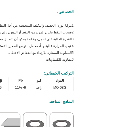
الخصائص:
1مزايا الوزن الخفيف والتكلفة المنخفضة،من أجل التطبيق المدمج،التركيب السهل.
2فتحات النفط تخزن المزيد من النفط أو الدهون ، ثم تمديد عمر الخدمة وفترات التشحيم من البوشينغات العادية من طراز MQ-090.
3القدرة العالية على تحمل، وخاصة يمكن أن تتطابق مع العمود مع الأسطح الخشنة؛
4 تبديد الحرارة عالية جداً، معامل التوسع الصغير، الاستخدام المستقر، عمر خدمة طويل.
5المقاومة الممتازة للارتداء مع انخفاض الاحتكاك
6مقاومة للكيماويات
التركيب الكيميائي:
المواد
كيو
Pb
(إ
MQ-08G
راحة
9~11%
9~11%
النماذج المتاحة: