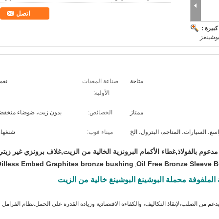
اتصل
بيرة :
بوشينغز
متاحة
صناعة المعدات
نعم.
الأولية:
ممتاز
الخصائص:
بدون زيت، ضوضاء منخفض
ع، السيارات، المناجم، البترول، الخ
ميناء فوب:
شنغها
دعوم بالفولاذ,غطاء الأكمام البرونزية الخالية من الزيت,غلاف برونزي غير زيتي
illess Embed Graphites bronze bushing
Oil Free Bronze Sleeve 
,
ة الملفوفة محملة البوشينغ البوشينغ خالية من الزيت
: استبدال البرونز بدعم من الصلب،لإنقاذ التكاليف، والكفاءة الاقتصادية وزيادة القدرة على الحمل.نظام الفرامل