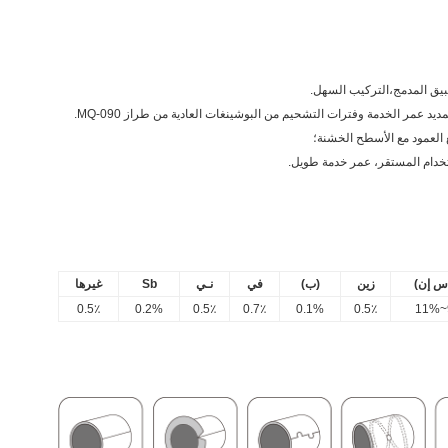
س إن)
زين
(ب)
في
نـي
Sb
غيرها
0.5٪
0.2%
0.5٪
0.7٪
0.1%
0.5٪