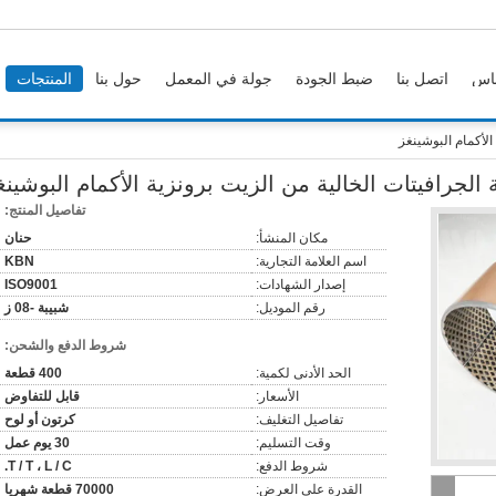
اس
اتصل بنا
ضبط الجودة
جولة في المعمل
حول بنا
المنتجات
الأكمام البوشينغز
 الجرافيتات الخالية من الزيت برونزية الأكمام البوشينغ
تفاصيل المنتج:
مكان المنشأ:
حنان
اسم العلامة التجارية:
KBN
إصدار الشهادات:
ISO9001
رقم الموديل:
شبيبة -08 ز
شروط الدفع والشحن:
الحد الأدنى لكمية:
400 قطعة
الأسعار:
قابل للتفاوض
تفاصيل التغليف:
كرتون أو لوح
وقت التسليم:
30 يوم عمل
شروط الدفع:
T / T ، L / C.
القدرة على العرض:
70000 قطعة شهريا