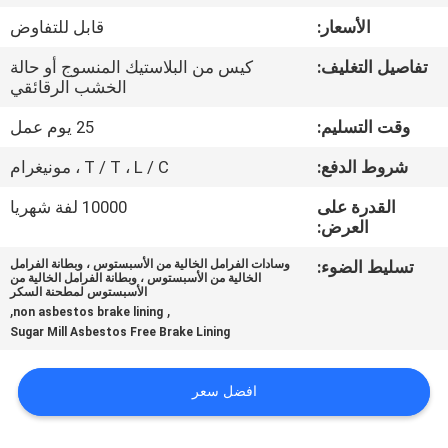
مراقبة
الأسعار:
قابل للتفاوض
الجودة
تفاصيل التغليف:
كيس من البلاستيك المنسوج أو حالة
الخشب الرقائقي
اتصل
وقت التسليم:
25 يوم عمل
بنا
شروط الدفع:
T / T ، L / C ، مونيغرام
اطلب
القدرة على
10000 لفة شهريا
العرض:
اقتباس
تسليط الضوء:
وسادات الفرامل الخالية من الأسبستوس ، وبطانة الفرامل
الخالية من الأسبستوس ، وبطانة الفرامل الخالية من
الأسبستوس لمطحنة السكر
خريطة
,
,
non asbestos brake lining
Sugar Mill Asbestos Free Brake Lining
الموقع
افضل سعر
PRIVACY
POLICY