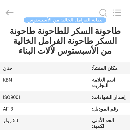
Zhengzhou
Kebona
Industry
Co.,
Ltd.
بطانة الفرامل الخالية من الأسبستوس
All
Rights
Reserved.
طاحونة السكر للطاحونة طاحونة
مسكن
السكر طاحونة الفرامل الخالية
منتجات
من الأسبستوس لآلات البناء
معلومات
مكان المنشأ:
حنان
عنا
اسم العلامة
KBN
التجارية:
جولة
إصدار الشهادات:
ISO9001
في
رقم الموديل:
AF-3
المعمل
الحد الأدنى
50 رولز
لكمية: