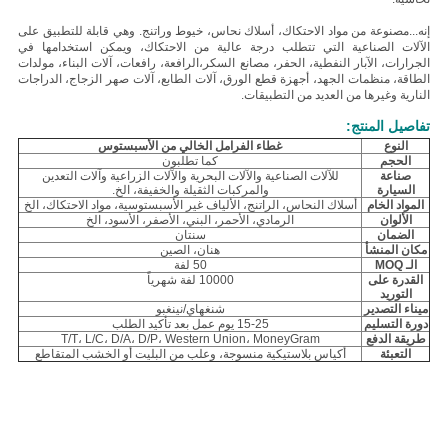
إنه...
مصنوعة من مواد الاحتكاك، أسلاك نحاس، خيوط وراتنج. وهي قابلة للتطبيق على
الآلات الصناعية التي تتطلب درجة عالية من الاحتكاك، ويمكن استخدامها في
الجرارات، الآبار النفطية، الحفر، مصانع السكر،الرافعة، رافعات، آلات البناء، مولدات
الطاقة، منظمات الجهد، أجهزة قطع الورق، آلات الطابع، آلات صهر الزجاج، الدراجات
النارية وغيرها من العديد من التطبيقات.
تفاصيل المنتج:
النوع
غطاء الفرامل الخالي من الأسبستوس
الحجم
كما تطلبون
صناعة
للآلات الصناعية والآلات البحرية والآلات الزراعية وآلات التعدين
السيارة
والمركبات الثقيلة والخفيفة، الخ.
المواد الخام
أسلاك النحاس، الراتنج، الألياف غير الأسبستوسية، مواد الاحتكاك، الخ
الألوان
الرمادي، الأحمر، البني، الأصفر، الأسود، الخ
الضمان
سنتان
مكان المنشأ
هنان، الصين
الـ MOQ
50 لفة
القدرة على
10000 لفة شهرياً
التوريد
ميناء التصدير
شنغهاي/نينغبو
دورة التسليم
15-25 يوم عمل بعد تأكيد الطلب
طريقة الدفع
T/T، L/C، D/A، D/P، Western Union، MoneyGram
التعبئة
أكياس بلاستيكية منسوجة، وعلب من البليت أو الخشب المتقاطع