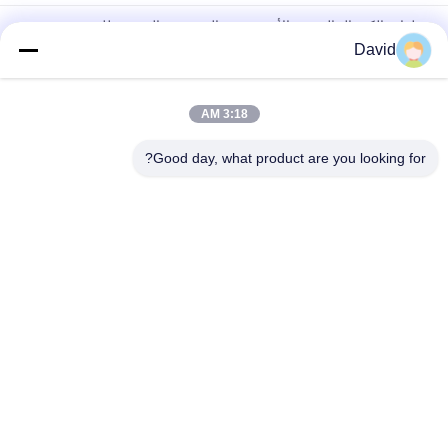
ملفات الكبح الخالية من الأسبستوس المنسوجة الصديقة للبيئة
David
طاحونة السكر للطاحونة طاحونة السكر طاحونة الفرامل الخالية من
الأسبستوس لآلات البناء
3:18 AM
بطانة الفرامل الخالية من الأسبستوس الخالية من الأسبستوس لشاحنة
خفيفة
Good day, what product are you looking for?
فئات شعبية
جميع
بطانة لفة الفرامل
لفة بطانة الفرامل
لفة بطانة الفرامل 
مادة كتلة الفرامل
المنسوجة
بطانة الفرامل 
مادة بطانة الفرامل 
الصناعية
المنسوجة
بطانة الفرامل الخالية 
طوقا الختم الدائري