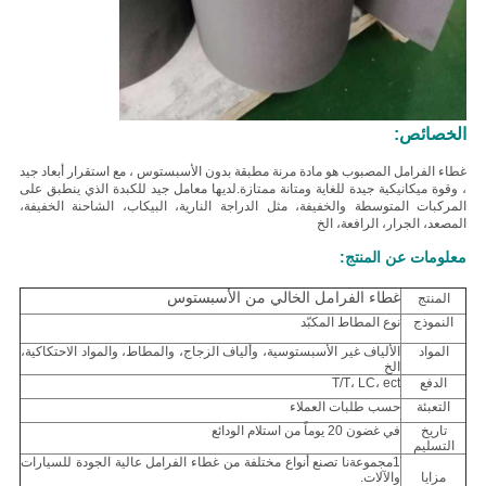
الخصائص:
غطاء الفرامل المصبوب هو مادة مرنة مطبقة بدون الأسبستوس ، مع استقرار أبعاد جيد
، وقوة ميكانيكية جيدة للغاية ومتانة ممتازة.لديها معامل جيد للكبدة الذي ينطبق على
المركبات المتوسطة والخفيفة، مثل الدراجة النارية، البيكاب، الشاحنة الخفيفة،
المصعد، الجرار، الرافعة، الخ
معلومات عن المنتج:
غطاء الفرامل الخالي من الأسبستوس
المنتج
النموذج
نوع المطاط المكبّد
المواد
الألياف غير الأسبستوسية، وألياف الزجاج، والمطاط، والمواد الاحتكاكية،
الخ
الدفع
T/T، LC، ect
التعبئة
حسب طلبات العملاء
تاريخ
في غضون 20 يوماً من استلام الودائع
التسليم
1مجموعةنا تصنع أنواع مختلفة من غطاء الفرامل عالية الجودة للسيارات
مزايا
والآلات.