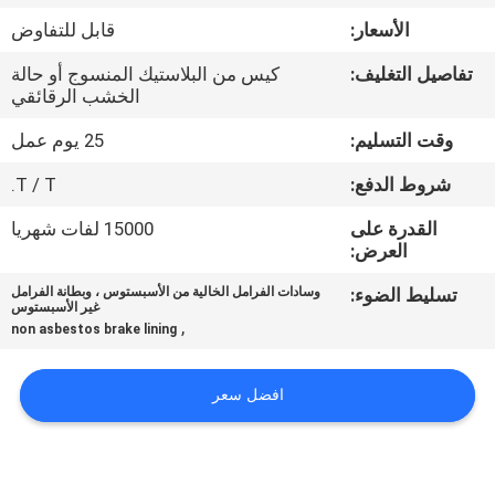
مراقبة
الأسعار:
قابل للتفاوض
الجودة
تفاصيل التغليف:
كيس من البلاستيك المنسوج أو حالة
الخشب الرقائقي
اتصل
وقت التسليم:
25 يوم عمل
بنا
شروط الدفع:
T / T.
اطلب
القدرة على
15000 لفات شهريا
العرض:
اقتباس
تسليط الضوء:
وسادات الفرامل الخالية من الأسبستوس ، وبطانة الفرامل
غير الأسبستوس
,
non asbestos brake lining
خريطة
الموقع
افضل سعر
PRIVACY
POLICY