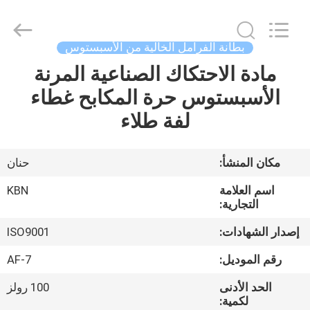
Zhengzhou
Kebona
Industry
Co.,
Ltd.
بطانة الفرامل الخالية من الأسبستوس
All
Rights
Reserved.
مادة الاحتكاك الصناعية المرنة
مسكن
الأسبستوس حرة المكابح غطاء
منتجات
لفة طلاء
معلومات
مكان المنشأ:
حنان
عنا
اسم العلامة
KBN
التجارية:
جولة
إصدار الشهادات:
ISO9001
في
رقم الموديل:
AF-7
المعمل
الحد الأدنى
100 رولز
لكمية: