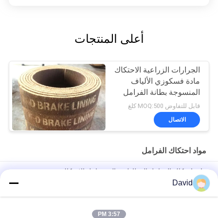
أعلى المنتجات
الجرارات الزراعية الاحتكاك
مادة فسكوزي الألياف
المنسوجة بطانة الفرامل
في لفات
قابل للتفاوض MOQ:500 كلغ
الاتصال
مواد احتكاك الفرامل
مادة احتكاك الفرامل المطاطية عالية معامل الاحتكاك
David
مواد الاحتكاك للكابتن المقاومة بالحامض مع سلك النحاس المظلم
لفائف الكابتن
3:57 PM