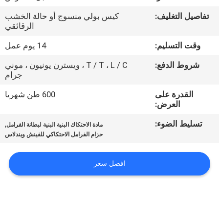
مراقبة
تفاصيل التغليف:
كيس بولي منسوج أو حالة الخشب
الجودة
الرقائقي
وقت التسليم:
14 يوم عمل
اتصل
شروط الدفع:
T / T ، L / C ، ويسترن يونيون ، موني
بنا
جرام
القدرة على
600 طن شهريا
اطلب
العرض:
اقتباس
تسليط الضوء:
,
مادة الاحتكاك البنية البنية لبطانة الفرامل
حزام الفرامل الاحتكاكي للفينش ويندلاس
خريطة
افضل سعر
الموقع
PRIVACY
POLICY