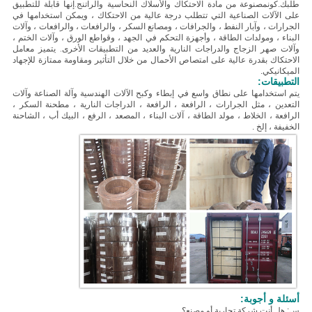
طلبك.
كون
مصنوعة من مادة الاحتكاك والأسلاك النحاسية والراتنج.إنها قابلة للتطبيق
على الآلات الصناعية التي تتطلب درجة عالية من الاحتكاك ، ويمكن استخدامها في
الجرارات ، وآبار النفط ، والجرافات ، ومصانع السكر ، والرافعات ، والرافعات ، وآلات
البناء ، ومولدات الطاقة ، وأجهزة التحكم في الجهد ، وقواطع الورق ، وآلات الختم ،
وآلات صهر الزجاج والدراجات النارية والعديد من التطبيقات الأخرى.
يتميز معامل
الاحتكاك بقدرة عالية على امتصاص الأحمال من خلال التأثير ومقاومة ممتازة للإجهاد
الميكانيكي.
التطبيقات:
يتم استخدامها على نطاق واسع في إبطاء وكبح الآلات الهندسية وآلة الصناعة وآلات
التعدين ، مثل الجرارات ، الرافعة ، الرافعة ، الدراجات النارية ، مطحنة السكر ،
الرافعة ، الخلاط ، مولد الطاقة ، آلات البناء ، المصعد ، الرفع ، البيك أب ، الشاحنة
الخفيفة ، إلخ .
أسئلة و أجوبة:
س: هل أنت شركة تجارية أو مصنع؟