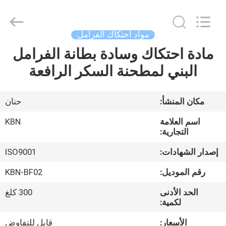
Zhengzhou
Kebona
Industry
Co.,
Ltd.
مواد احتكاك الفرامل
All
Rights
Reserved.
مادة احتكاك وسادة بطانة الفرامل
مسكن
البني لمطحنة السكر الرافعة
منتجات
مكان المنشأ:
حنان
معلومات
اسم العلامة
KBN
عنا
التجارية:
إصدار الشهادات:
ISO9001
جولة
رقم الموديل:
KBN-BF02
في
الحد الأدنى
300 كلغ
المعمل
لكمية:
الأسعار:
قابل للتفاوض