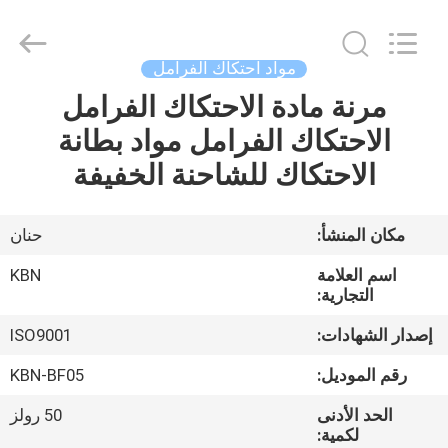
Zhengzhou
Kebona
Industry
Co.,
Ltd.
مواد احتكاك الفرامل
All
Rights
Reserved.
مرنة مادة الاحتكاك الفرامل
مسكن
الاحتكاك الفرامل مواد بطانة
منتجات
الاحتكاك للشاحنة الخفيفة
معلومات
مكان المنشأ:
حنان
عنا
اسم العلامة
KBN
التجارية:
جولة
إصدار الشهادات:
ISO9001
في
رقم الموديل:
KBN-BF05
المعمل
الحد الأدنى
50 رولز
لكمية: