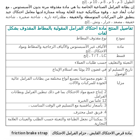
الطول: 3 م ، 5 م ، 8 م ، 10 م ، إلخ
إن بطانة الفرامل الصناعية الخاصة بنا هي مادة مقذوفة مرنة بدون الأسبستوس ، مع
ثبات أبعاد جيد ، وقوة ميكانيكية جيدة للغاية ومتانة ممتازة.لديها معامل احتكاك جيد
ينطبق على المركبات المتوسطة والخفيفة ، مثل
دراجة نارية ، شاحنة صغيرة ، شاحنة
خفيفة ، مصعد ، جرار ، ونش ، إلخ.
تفاصيل المنتج
مادة احتكاك الفرامل المقولبة بالمطاط المقذوف بشكل
لفات
نموذج
نوع مقذوف المطاط
مادة
الألياف غير الأسبستوس والألياف الزجاجية والمطاط ومواد
الاحتكاك ، إلخ
قسط
T / T ، LC ، إلخ
التعبئة والتغليف
حسب طلبات العملاء
تاريخ التسليم او
في غضون 20 يومًا بعد استلام الإيداع
الوصول
1. تقوم مجموعتنا بتصنيع أنواع مختلفة من بطانات الفرامل عالية
مزايا
الجودة للمركبات والآلات.
2. إنتاج جميع مواد الاحتكاك بما في ذلك تبطين الفرامل وبطانات
الفرامل.
12 عاما من الخبرة
3. بأسعار تنافسية مع التسليم في الوقت المناسب ،
4. فريق عمل محترف.
5. يمكننا أن نجعل الطباعة والتعبئة حسب الطلب والعينات العلامة
التجارية.
مادة قرص الاحتكاك القابض ، حزام الفرامل الاحتكاك
friction brake strap