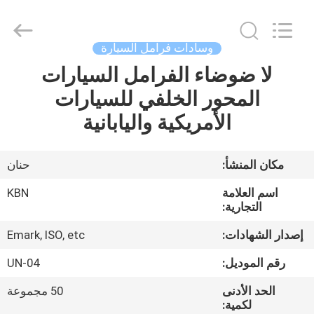
Zhengzhou
Kebona
Industry
Co.,
Ltd.
وسادات فرامل السيارة
All
Rights
Reserved.
لا ضوضاء الفرامل السيارات
مسكن
المحور الخلفي للسيارات
منتجات
الأمريكية واليابانية
معلومات
مكان المنشأ:
حنان
عنا
اسم العلامة
KBN
التجارية:
جولة
إصدار الشهادات:
Emark, ISO, etc
في
رقم الموديل:
UN-04
المعمل
الحد الأدنى
50 مجموعة
لكمية: