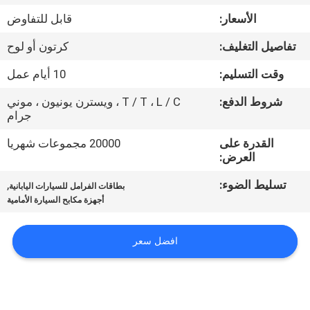
مراقبة
الأسعار:
قابل للتفاوض
الجودة
تفاصيل التغليف:
كرتون أو لوح
اتصل
وقت التسليم:
10 أيام عمل
بنا
شروط الدفع:
T / T ، L / C ، ويسترن يونيون ، موني
جرام
اطلب
القدرة على
20000 مجموعات شهريا
العرض:
اقتباس
تسليط الضوء:
,
بطاقات الفرامل للسيارات اليابانية
أجهزة مكابح السيارة الأمامية
خريطة
الموقع
افضل سعر
PRIVACY
POLICY