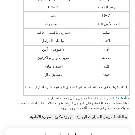
رقم المصنع
UN-04
OEM
نعم
الحد الأدنى للطلب
50 مجموعة
طلب
سيارة ، تاكسي ، حافلة
اكتب
دواسات الفرامل
أداء
لا ضوضاء ، آمن
صفقة
مربع الألوان والكرتون
اللون
اسود ورمادي
جودة
مستوى عال
إذا كنت ترغب في معرفة المزيد عن تفاصيل المنتج ، فالرجاء ترك رسالة.
مواد خام:
السيراميك وشبه المعدني وأقل معدنية اختيارية.
كوننا مصنعًا ، يمكننا تصنيع تيل الفرامل للسيارة والحافلات والشاحنات حسب
طلبك.نرحب بكم في مصنعنا للتحدث وجهاً لوجه.
بطاقات الفرامل للسيارات اليابانية
أجهزة مكابح السيارة الأمامية