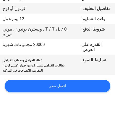
مراقبة
تفاصيل التغليف:
كرتون أو لوح
الجودة
وقت التسليم:
12 يوم عمل
اتصل
شروط الدفع:
T / T ، L / C ، ويسترن يونيون ، موني
جرام
بنا
القدرة على
20000 مجموعات شهريا
العرض:
اطلب
تسليط الضوء:
,
غطاء الفرامل ومعطف الفرامل
اقتباس
,
بطاقات الفرامل للسيارات من طراز "ميني كوبر"
المقاومة للكساحات في المركبة
خريطة
افضل سعر
الموقع
PRIVACY
POLICY