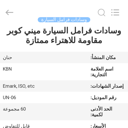
Zhengzhou
Kebona
Industry
Co.,
Ltd.
وسادات فرامل السيارة
All
Rights
Reserved.
وسادات فرامل السيارة ميني كوبر
مسكن
مقاومة للاهتراء ممتازة
منتجات
مكان المنشأ:
حنان
معلومات
اسم العلامة
KBN
عنا
التجارية:
إصدار الشهادات:
Emark, ISO, etc
جولة
رقم الموديل:
UN-06
في
الحد الأدنى
60 مجموعة
المعمل
لكمية:
الأسعار:
قابل للتفاوض