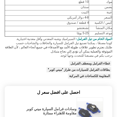
موك
10 قطع
يضمن
سنتان
عينة
اكبيت
السعر
4-8 دولار أمريكي
كيس / الكمية
4 قطعة / صندوق
مكان المنشأ
تشنغتشو
موعد التسليم
5-25 يومًا
المواد الخام من تيل الفرامل:
السيراميك وشبه المعدني وأقل معدنية اختيارية.
كوننا مصنعًا ، يمكننا تصنيع تيل الفرامل للسيارة والحافلات والشاحنات حسب
طلبك.
نعتزم تطوير علاقات طويلة الأمد مع الأصدقاء في جميع أنحاء العالم ، لأن العلاقة
الموثوقة والعملية يمكن أن تؤدي إلى نجاح متبادل.
نرحب بكم في مصنعنا للتحدث وجهاً لوجه.
غطاء الفرامل ومعطف الفرامل
بطاقات الفرامل للسيارات من طراز "ميني كوبر"
المقاومة للكساحات في المركبة
احصل على افضل سعر ل
وسادات فرامل السيارة ميني كوبر
مقاومة للاهتراء ممتازة