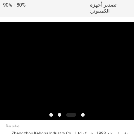
مراقبة
تصدير أجهزة
80% - 90%
الكمبيوتر:
الجودة
اتصل
بنا
اطلب
اقتباس
خريطة
الموقع
PRIVACY
مقدمة
POLICY
مقررفي عام 1998 ، شركة Zhengzhou Kebona Industry Co. ، Ltd