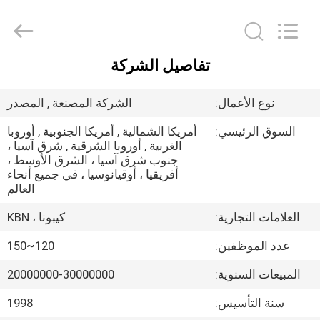
Zhengzhou
Kebona
Industry
Co.,
Ltd.
All
Rights
تفاصيل الشركة
Reserved.
مسكن
نوع الأعمال:
الشركة المصنعة , المصدر
منتجات
السوق الرئيسي:
أمريكا الشمالية , أمريكا الجنوبية , أوروبا
الغربية , أوروبا الشرقية , شرق آسيا ،
جنوب شرق آسيا ، الشرق الأوسط ،
معلومات
أفريقيا ، أوقيانوسيا ، في جميع أنحاء
عنا
العالم
العلامات التجارية:
كيبونا ، KBN
جولة
عدد الموظفين:
120~150
في
المبيعات السنوية:
20000000-30000000
المعمل
سنة التأسيس:
1998