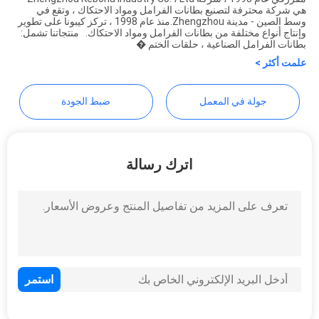
هي شركة محترفة لتصنيع بطانات الفرامل ومواد الاحتكاك ، وتقع في
Zhengzhou Kebona Industry
وسط الصين - مدينة Zhengzhou.منذ عام 1998 ، تركز كيبونا على تطوير
وإنتاج أنواع مختلفة من بطانات الفرامل ومواد الاحتكاك. منتجاتنا تشمل:
Co., Ltd
بطانات الفرامل الصناعية ، حلقات الختم �
علمت أكثر >
جولة في المعمل
ضبط الجودة
اترك رسالة