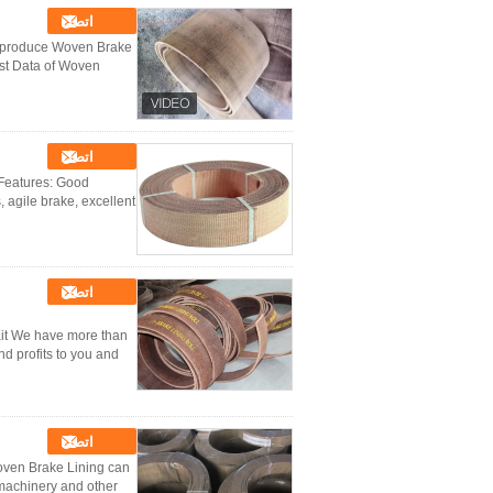
اتصل
We produce Woven Brake
Test Data of Woven
اتصل
 Features: Good
s, agile brake, excellent
اتصل
Kit We have more than
d profits to you and
اتصل
oven Brake Lining can
 machinery and other