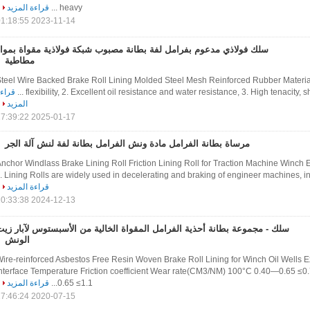
heavy ...
قراءة المزيد
2023-11-14 01:18:55
سلك فولاذي مدعوم بفرامل لفة بطانة مصبوب شبكة فولاذية مقواة بمواد
مطاطية
teel Wire Backed Brake Roll Lining Molded Steel Mesh Reinforced Rubber Materia
flexibility, 2. Excellent oil resistance and water resistance, 3. High tenacity, shoc
قراء
المزيد
2025-01-17 17:39:22
مرساة بطانة الفرامل مادة ونش الفرامل بطانة لفة لنش آلة الجر
nchor Windlass Brake Lining Roll Friction Lining Roll for Traction Machine Winch 
Lining Rolls are widely used in decelerating and braking of engineer machines, ind
قراءة المزيد
2024-12-13 10:33:38
سلك - مجموعة بطانة أحذية الفرامل المقواة الخالية من الأسبستوس لآبار زي
الونش
ire-reinforced Asbestos Free Resin Woven Brake Roll Lining for Winch Oil Wells E
nterface Temperature Friction coefficient Wear rate(CM3/NM) 100°C 0.40—0.65 ≤
0.65 ≤1.1...
قراءة المزيد
2020-07-15 17:46:24