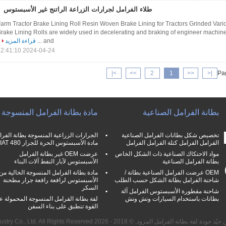
طلاء الفرامل لجرارات الزراعة الراتنج غير الأسبستوس
arm Tractor Brake Lining Roll Resin Woven Brake Lining for Tractors Grinded Vario
rake Lining Rolls are widely used in decelerating and braking of engineer machin
and ...
قراءة المزيد
2024-04-24 22:41:10
>|
>>
2
1
<<
|<
Pag
بطانة الفرامل الصناعية
مادة بطانة الفرامل المنسوجة
تخصيص شكل بطانات الفرامل الصناعية
الجرارات الزراعية المنسوجة بطانة الفرا
الفرامل الفرامل كتلة الفرامل الفرامل
مادة الأسبستوس الحرة للجرار FIAT 480
مواد الاحتكاك الصناعية ذات الشكل الخاص
عرضت OEM غير بطانة الفرامل
بطانة الفرامل الصناعية
الأسبستوس لآبار النفط آلات البناء
OEM عرضت الفرامل الصناعية بطانة /
مادة بطانة الفرامل المنسوجة الخالية من
شاحنة الفرامل بطانة الشكل حسب الطلب
الأسبستوس لرافعة رافعة جرار مطحنة
السكر
شاحنة مقطورة الأسبستوس الفرامل آلة
بطانات باستخدام السيارات ونش ونش
لفة بطانة الفرامل المنسوجة المحمولة عا
القوة تنطبق على بناء السفن
 لفة بطانة الفرامل المزود. © 2018 - 2026 Zhengzhou Kebona Industry Co., Ltd. All Rights Reserved.