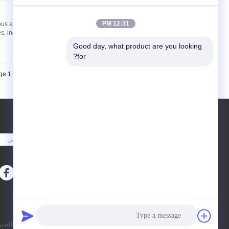
اتصل
12:31 PM
us applications :
es, industry machines
Good day, what product are you looking 
for?
e 1 of 2
طلب اقتباس
أرسلت
sgs
E-Mail
خريطة الموقع
|
موقع الجوال
سياسة الخصوصية
| الصين جيّد جودة