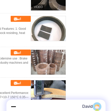
اتصل
l Features: 1. Good
k resisting, heat ...
اتصل
Extensive use : Brake
ustry machines and ...
اتصل
xcellent Performance:
0.7×10-7 150°C 0.35—
David