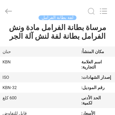
Zhengzhou
Kebona
Industry
Co.,
Ltd.
لفة بطانة الفرامل
All
Rights
Reserved.
مرساة بطانة الفرامل مادة ونش
مسكن
الفرامل بطانة لفة لنش آلة الجر
منتجات
مكان المنشأ:
حنان
معلومات
اسم العلامة
KBN
عنا
التجارية:
إصدار الشهادات:
ISO
جولة
رقم الموديل:
KBN-32
في
الحد الأدنى
600 كلغ
المعمل
لكمية:
الأسعار:
قابل للتفاوض