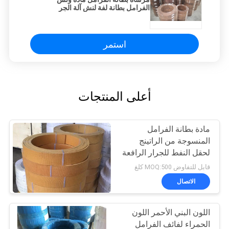
الفرامل بطانة لفة لنش آلة الجر
استمر
أعلى المنتجات
مادة بطانة الفرامل
المنسوجة من الراتينج
لحقل النفط للجرار الرافعة
للرافعة البحرية
قابل للتفاوض MOQ:500 كلغ
الاتصال
اللون البني الأحمر اللون
الحمراء لفائف الفرامل