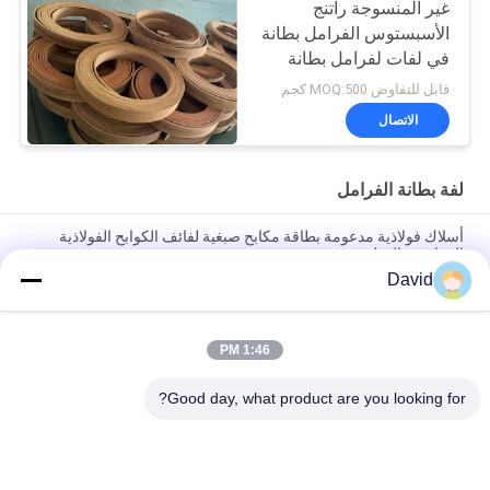
غير المنسوجة راتنج
الأسبستوس الفرامل بطانة
في لفات لفرامل بطانة
ونش البحرية لفة
قابل للتفاوض MOQ:500 كجم
الاتصال
لفة بطانة الفرامل
أسلاك فولاذية مدعومة بطاقة مكابح صبغية لفائف الكوابح الفولاذية
المقاومة بالقطن
David
High Temperature Range -40C To 300C Brake Lining Roll with
ISO9001 Certification and 2mm Thickness
1:46 PM
Automotive Brake System Friction Roll 100mm Width for
Smooth and Braking Experience
Good day, what product are you looking for?
فئات شعبية
جميع