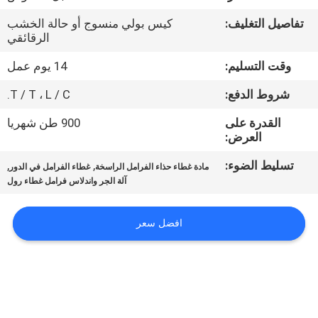
مراقبة
تفاصيل التغليف:
كيس بولي منسوج أو حالة الخشب
الجودة
الرقائقي
وقت التسليم:
14 يوم عمل
اتصل
شروط الدفع:
T / T ، L / C.
بنا
القدرة على
900 طن شهريا
العرض:
اطلب
تسليط الضوء:
,
,
مادة غطاء حذاء الفرامل الراسخة
غطاء الفرامل في الدور
اقتباس
آلة الجر واندلاس فرامل غطاء رول
خريطة
افضل سعر
الموقع
PRIVACY
POLICY