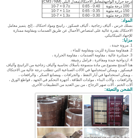
درجة حرارة الواجهة
معامل الاحتكاك
معدل البلى (CM3 / NM)
100 درجة مئوية
0.40 - 0.65
≤0.7 × 10-7
150 درجة مئوية
0.35 - 0.65
≤1.1 × 10-7
200 درجة مئوية
0.30 - 0.60
≤1.3 × 10-7
المواد:
ب
سلك خرس ، ألياف زجاجية ، ألياف فسكوز ، راتينج ومواد احتكاك ، إلخ.
يتميز معامل
الاحتكاك بقدرة عالية على امتصاص الأحمال عن طريق الصدمات ومقاومة ممتازة
للإجهاد الميكانيكي.
مزايا:
1. مرونة جيدة ،
2. ه
مقاومة ممتازة للزيت ومقاومة للماء ،
3. ح
مثابرة عالية ، مقاومة الصدمات ، مقاومة الحرارة ،
4. ازدواجية جيدة ومفاغرة ، فرامل رشيقة.
هذا المنتج مصنوع من مادة منسوجة بأسلاك نحاسية وألياف زجاجية من الراتينج وألياف
فيسكوز ، ويمكن استخدامها في الآلات الصناعية التي تتطلب درجة عالية من الاحتكاك
، ويمكن استخدامها في آبار النفط ، والجرافات ، ومصانع السكر ، والرافعات ،
والرافعات ، وآلات البناء ، مولدات الطاقة ، أجهزة التحكم في الجهد ، قواطع الورق ،
آلات الختم ، آلات صهر الزجاج ، من بين العديد من التطبيقات الأخرى.
الشحن والتعبئة: