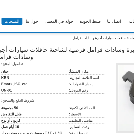
اس
اتصل بنا
ضبط الجودة
جولة في المعمل
حول بنا
المنتجات
حنة حافلات سيارات أجرة وسادات فرامل
ة وسادات فرامل قرصية لشاحنة حافلات سيارات أجر
وسادات فرام
تفاصيل المنتج:
مكان المنشأ:
حنان
اسم العلامة التجارية:
KBN
إصدار الشهادات:
Emark, ISO, etc
رقم الموديل:
UN-01
شروط الدفع والشحن:
الحد الأدنى لكمية:
50 مجموعة
الأسعار:
قابل للتفاوض
تفاصيل التغليف:
كرتون أو لوح
وقت التسليم:
10 أيام عمل
شروط الدفع:
T / T ، L / C ، ويسترن يونيون ، موني جرام