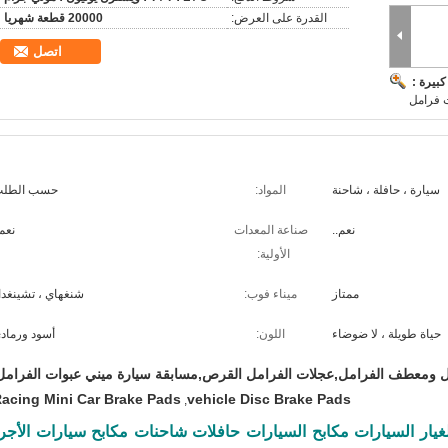
القدرة على العرض:
20000 قطعة شهريا
اتصل
بيرة :
 فرامل
سيارة ، حافلة ، شاحنة
المواد:
حسب الطل
نعم..
صناعة المعدات
نعم.
الأولية:
ممتاز
ميناء فوب:
شنغهاي ، تشينغدا
حياة طويلة ، لا ضوضاء
اللون:
أسود ورماد
ل ومعطف الفرامل,عجلات الفرامل القرص,مسابقة سيارة ميني عبوات الفرامل
acing Mini Car Brake Pads
vehicle Disc Brake Pads
,
ع الغيار السيارات مكابح السيارات حافلات شاحنات مكابح سيارات الأجر