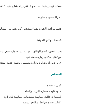
يمكننا توفير شهادات الجودة، تقرير الاختبار، شهادة الأصلية (النمو
3مراقبة جودة صارمة
قسم مراقبة الجودة لدينا سيفحص كل دفعة من البضائع 
4خدمة الوثائق المهنية
بعد الشحن، قسم الوثائق المهنية لدينا سوف تقدم لك 
س: هل يمكنني زيارة مصنعكم؟
ج: نرحب بك بحرارة لزيارة مصنعنا ، ونقدم خدمة الفندق
الخصائص:
1مرونة جيدة
2. و
مقاومة ممتازة للزيت والماء
3هـ
صلابة عالية، مقاومة للصدمات، مقاومة للحرارة
4ثنائية جيدة وترابط، مكابح رشيقة