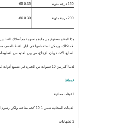
150 درجة مئوية
0.35 ٠65
200 درجة مئوية
0.30 ٠60
هذا المنتج مصنوع من مادة منسوجة مع أسلاك النحاس، و
الاحتكاك، ويمكن استخدامها في آبار النفط،الحفر، مص
الطابع، آلات ذوبان الزجاج، من بين العديد من التطبيقا
لدينا أكثر من 10 سنوات من الخبرة في تصنيع أدوات غطاء الفرامل، والتي يمكن أن تجلب الفائدة المتبادلة والأرباح لك ولنا.
خدماتنا:
1عينات مجانية
العينات المجانية ضمن 1-10 كجم متاحة، ولكن رسوم التوصيل يجب أن تدفع من جانبك.
2الشهادات