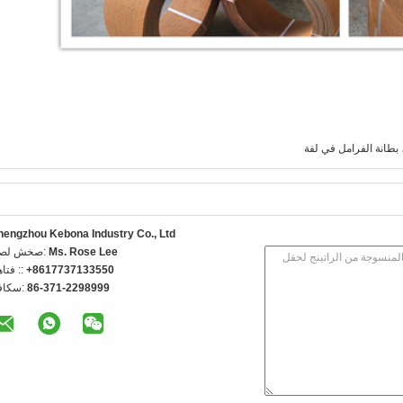
بطانة الفرامل في لفة
hengzhou Kebona Industry Co., Ltd
Ms. Rose Lee
اتصل شخص
+8617737133550
الهاتف 
86-371-2298999
الفاكس