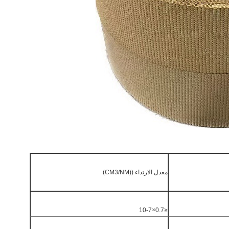
معدل الارتداء ((CM3/NM)
≤0.7×10-7