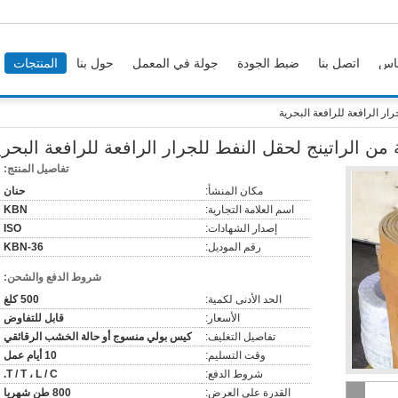
اس
اتصل بنا
ضبط الجودة
جولة في المعمل
حول بنا
المنتجات
ار الرافعة للرافعة البحرية
من الراتينج لحقل النفط للجرار الرافعة للرافعة البحري
تفاصيل المنتج:
مكان المنشأ:
حنان
اسم العلامة التجارية:
KBN
إصدار الشهادات:
ISO
رقم الموديل:
KBN-36
شروط الدفع والشحن:
الحد الأدنى لكمية:
500 كلغ
الأسعار:
قابل للتفاوض
تفاصيل التغليف:
كيس بولي منسوج أو حالة الخشب الرقائقي
وقت التسليم:
10 أيام عمل
شروط الدفع:
T / T ، L / C.
القدرة على العرض:
800 طن شهريا